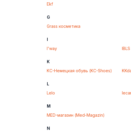
Ekf
G
Grass косметика
I
I'way
IBLS
K
KC-Немецкая обувь (KC-Shoes)
KKd
L
Lelo
leca
M
MED-магазин (Med-Magazin)
N