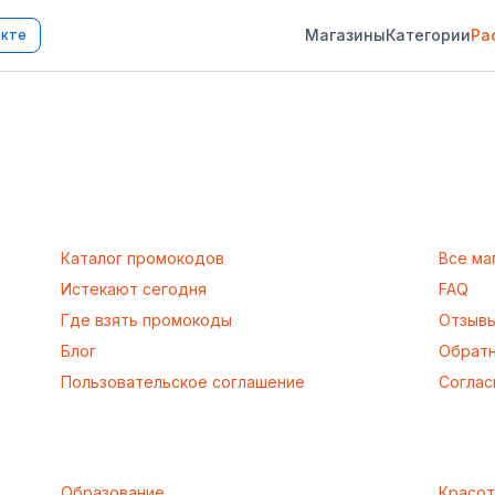
Магазины
Категории
Ра
акте
Каталог промокодов
Все ма
Истекают сегодня
FAQ
Где взять промокоды
Отзыв
Блог
Обратн
Пользовательское соглашение
Соглас
Образование
Красот