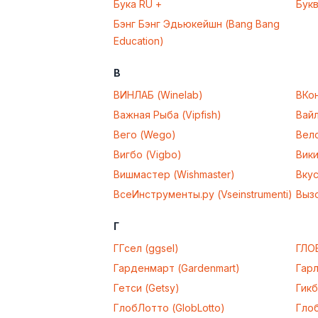
Бука RU +
Бук
Бэнг Бэнг Эдьюкейшн (Bang Bang
Education)
В
ВИНЛАБ (Winelab)
ВКо
Важная Рыба (Vipfish)
Вайл
Вего (Wego)
Вело
Вигбо (Vigbo)
Вики
Вишмастер (Wishmaster)
Вкус
ВсеИнструменты.ру (Vseinstrumenti)
Вызо
Г
ГГсел (ggsel)
ГЛО
Гарденмарт (Gardenmart)
Гарл
Гетси (Getsy)
Гикб
ГлобЛотто (GlobLotto)
Глоб