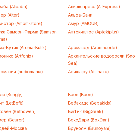
аба (Alibaba)
Алиэкспресс (AliExpress)
ер (Alter)
Альфа-Банк
м-стор (Ampm-store)
Амур (AMOUR)
ека Самсон-Фарма (Samson
Аптекиплюс (Aptekiplus)
rma)
а-Бутик (Aroma-Butik)
Аромакод (Aromacode)
оникс (Artfonix)
Архангельские водоросли (Sn
Sea)
омания (audiomania)
Афиша.ру (Afisha.ru)
ли (Bungly)
Баон (Baon)
т (LetBefit)
Бебакидс (Bebakids)
ховен (Bethowen)
БигГик (BigGeek)
ер (Beurer)
БоксДари (BoxDari)
двей-Москва
Бруноям (Brunoyam)