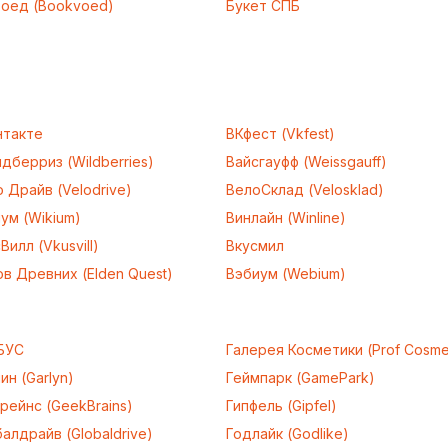
воед (Bookvoed)
Букет СПБ
нтакте
ВКфест (Vkfest)
дберриз (Wildberries)
Вайсгауфф (Weissgauff)
 Драйв (Velodrive)
ВелоСклад (Velosklad)
ум (Wikium)
Винлайн (Winline)
Вилл (Vkusvill)
Вкусмил
в Древних (Elden Quest)
Вэбиум (Webium)
БУС
Галерея Косметики (Prof Cosme
ин (Garlyn)
Геймпарк (GamePark)
рейнс (GeekBrains)
Гипфель (Gipfel)
алдрайв (Globaldrive)
Годлайк (Godlike)