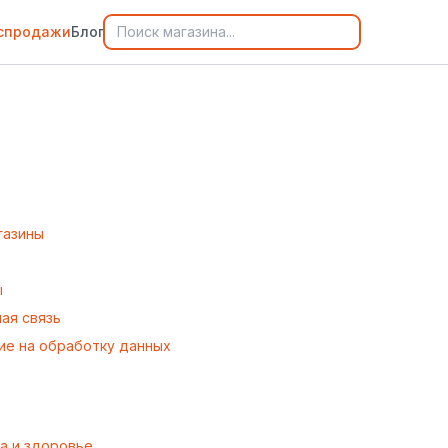
спродажи
Блог
газины
ы
ая связь
ие на обработку данных
а и здоровье