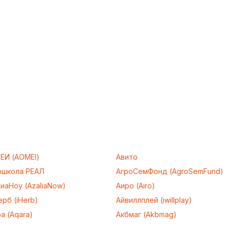
ЕИ (AOMEI)
Авито
ошкола РЕАЛ
АгроСемФонд (AgroSemFund)
иаНоу (AzaliaNow)
Аиро (Airo)
рб (iHerb)
Айвиллплей (iwillplay)
а (Aqara)
Акбмаг (Akbmag)