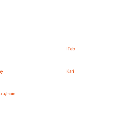
ITab
ay
Kari
r.ru/main