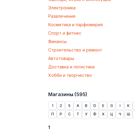
Электроника
Развлечения
Косметика и парфюмерия
Спорт и фитнес
Финансы
Строительство и ремонт
Автотовары
Доставка и логистика
Хобби и творчество
Магазины (
595
)
1
2
5
A
B
D
E
G
I
K
П
Р
С
Т
У
Ф
Х
Ц
Ч
Ш
1