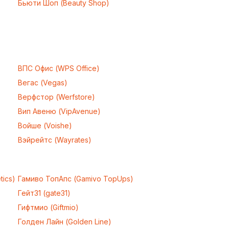
Бьюти Шоп (Beauty Shop)
ВПС Офис (WPS Office)
Вегас (Vegas)
Верфстор (Werfstore)
Вип Авеню (VipAvenue)
Войше (Voishe)
Вэйрейтс (Wayrates)
tics)
Гамиво ТопАпс (Gamivo TopUps)
Гейт31 (gate31)
Гифтмио (Giftmio)
Голден Лайн (Golden Line)