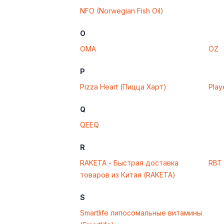
NFO (Norwegian Fish Oil)
O
OMA
OZ
P
Pizza Heart (Пицца Харт)
Play
Q
QEEQ
R
RAKETA - Быстрая доставка
RBT
товаров из Китая (RAKETA)
S
Smartlife липосомальные витамины