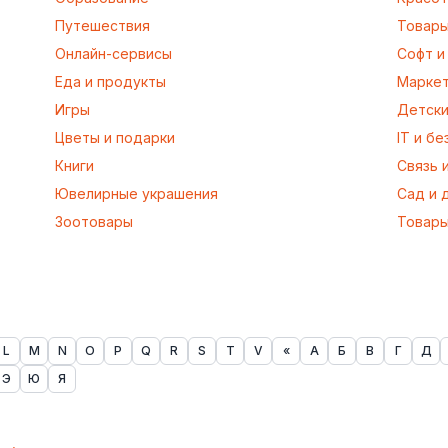
Путешествия
Товары
Онлайн-сервисы
Софт и
Еда и продукты
Марке
Игры
Детски
Цветы и подарки
IT и б
Книги
Связь 
Ювелирные украшения
Сад и 
Зоотовары
Товары
L
M
N
O
P
Q
R
S
T
V
«
А
Б
В
Г
Д
Э
Ю
Я