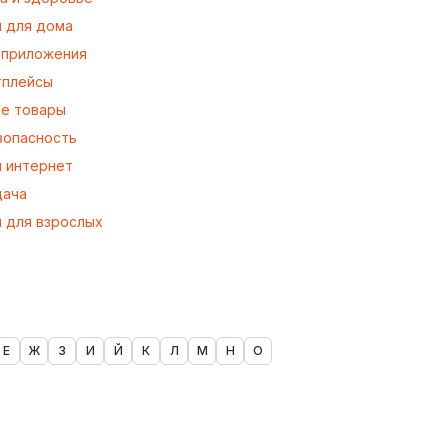
 для дома
 приложения
тплейсы
е товары
езопасность
и интернет
дача
 для взрослых
Е
Ж
З
И
Й
К
Л
М
Н
О