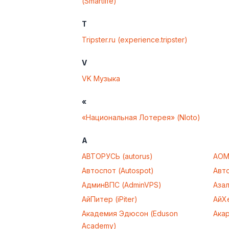
(Smartlife)
T
Tripster.ru (experience.tripster)
V
VK Музыка
«
«Национальная Лотерея» (Nloto)
А
АВТОРУСЬ (autorus)
АОМ
Автоспот (Autospot)
Авт
АдминВПС (AdminVPS)
Азал
АйПитер (iPiter)
АйХе
Академия Эдюсон (Eduson
Акар
Academy)