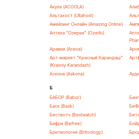
Акула (ACOOLA)
Алиб
Альтахост (Ultahost)
Альт
Амейзинг Онлайн (Amazing Online)
Амп
Аптека "Озерки" (Ozerki)
Апт
Pha
Аравия (Aravia)
Аром
Арт-маркет "Красный Карандаш"
Артф
(Krasniy Karandash)
Аскона (Askona)
Ауди
Б
БАБОР (Babor)
Банг
Баск (Bask)
БеФи
Бествотч (Bestwatch)
Бет
Бифри (Befree)
Бойр
Бритвология (Britvology)
Бро