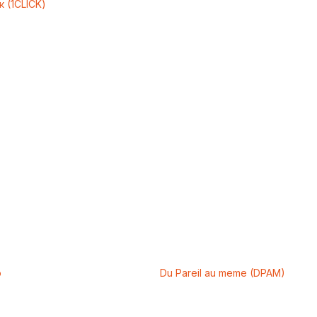
к (1CLICK)
p
Du Pareil au meme (DPAM)