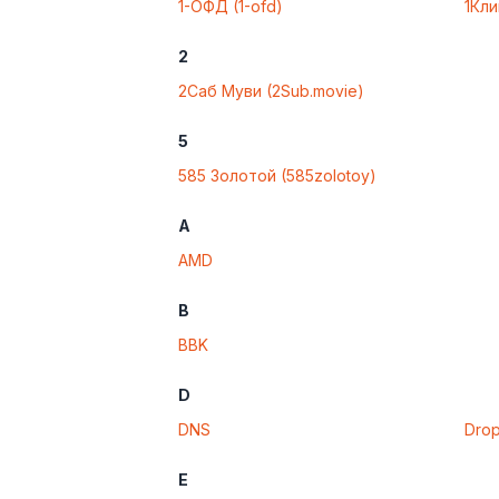
1-ОФД (1-ofd)
1Кли
2
2Саб Муви (2Sub.movie)
5
585 Золотой (585zolotoy)
A
AMD
B
BBK
D
DNS
Dro
E