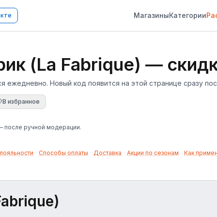
Магазины
Категории
Ра
акте
к (La Fabrique) — скидк
я ежедневно. Новый код появится на этой странице сразу пос
В избранное
 — после ручной модерации.
лояльности
·
Способы оплаты
·
Доставка
·
Акции по сезонам
·
Как приме
abrique)