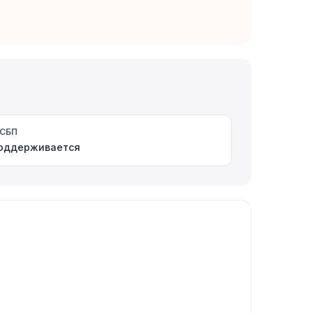
СБП
оддерживается