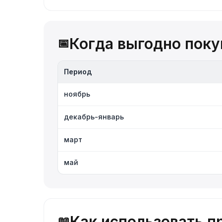
Когда выгодно покуп
📅
Период
ноябрь
декабрь-январь
март
май
Как использовать п
📖