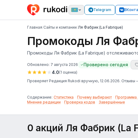
Telegram
ВКонт
Главная
/
Сайты и компании
/
Ля Фабрик (La Fabrique)
Промокоды Ля Фабри
Промокоды Ля Фабрик (La Fabrique) отслеживаютс
Проверено сегодня
Обновлено:
7 августа 2026
4.0
(
1
оценка
)
Проверяет
Редакция Rukodi
вручную
, 12.06.2026
. Отзывы
Содержание:
Статистика
·
Почему выбирают
·
Программа 
Мнение редакции
·
Проверка кодов
·
Завершённые
0 акций Ля Фабрик (La F