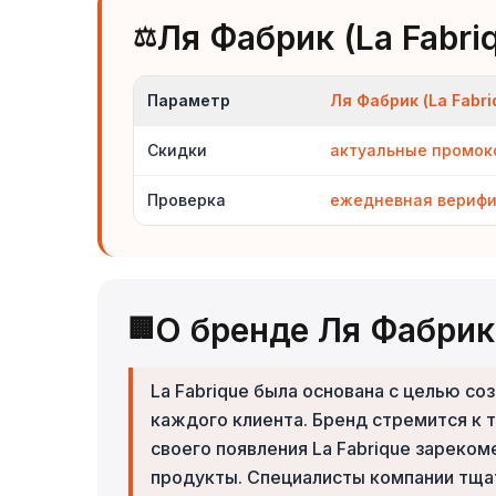
Ля Фабрик (La Fabri
⚖️
Параметр
Ля Фабрик (La Fabri
Скидки
актуальные промо
Проверка
ежедневная вериф
О бренде Ля Фабрик 
🏢
La Fabrique была основана с целью 
каждого клиента. Бренд стремится к т
своего появления La Fabrique зареко
продукты. Специалисты компании тщат