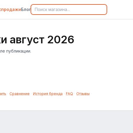
спродажи
Блог
и август 2026
ле публикации.
нить
·
Сравнение
·
История бренда
·
FAQ
·
Отзывы
·