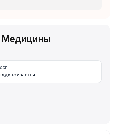
й Медицины
СБП
оддерживается