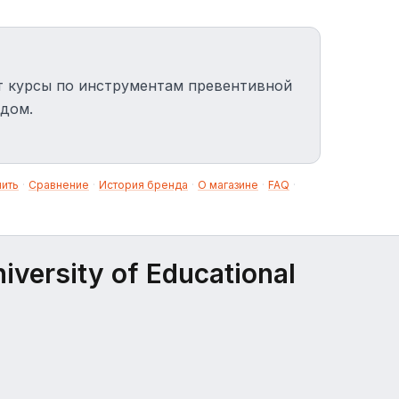
т курсы по инструментам превентивной
одом.
нить
·
Сравнение
·
История бренда
·
О магазине
·
FAQ
·
ersity of Educational