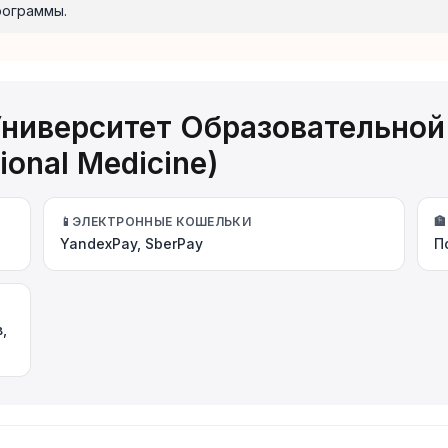
рограммы.
Университет Образовательно
tional Medicine)
📱
ЭЛЕКТРОННЫЕ КОШЕЛЬКИ
🏦
YandexPay, SberPay
П
,