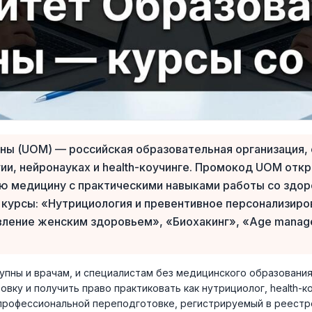
ны (UOM) — российская образовательная организация,
ии, нейронауках и health-коучинге. Промокод UOM отк
 медицину с практическими навыками работы со здор
курсы: «Нутрициология и превентивное персонализиро
авление женским здоровьем», «Биохакинг», «Age mana
пны и врачам, и специалистам без медицинского образования
вку и получить право практиковать как нутрициолог, health-к
 профессиональной переподготовке, регистрируемый в реестр