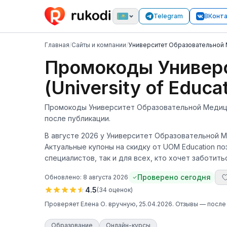
Telegram
ВКонт
Главная
/
Сайты и компании
/
Университет Образовательной Ме
Промокоды Универ
(University of Educ
Промокоды Университет Образовательной Медицины
после публикации.
В августе 2026 у Университет Образовательной Ме
Актуальные купоны на скидку от UOM Education п
специалистов, так и для всех, кто хочет заботить
Проверено сегодня
Обновлено:
8 августа 2026
4.5
(
34
оценок
)
Проверяет
Елена О.
вручную
, 25.04.2026
. Отзывы — после
Образование
Онлайн-курсы