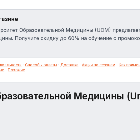
газине
рситет Образовательной Медицины (UOM) предлагае
ины. Получите скидку до 60% на обучение с промок
лояльности
·
Способы оплаты
·
Доставка
·
Акции по сезонам
·
Как приме
ые
·
Похожие
разовательной Медицины (Univ