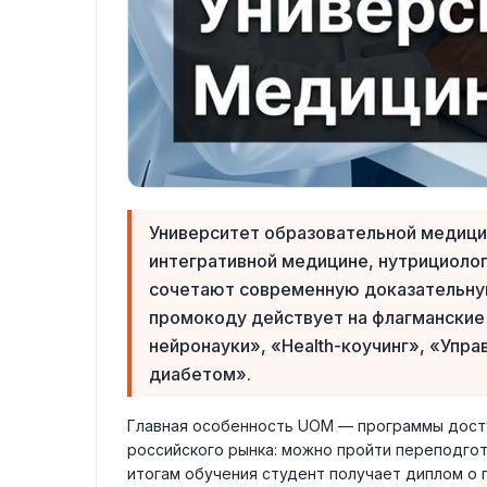
Университет образовательной медици
интегративной медицине, нутрициолог
сочетают современную доказательную
промокоду действует на флагманские 
нейронауки», «Health-коучинг», «Упр
диабетом».
Главная особенность UOM — программы досту
российского рынка: можно пройти переподгото
итогам обучения студент получает диплом о