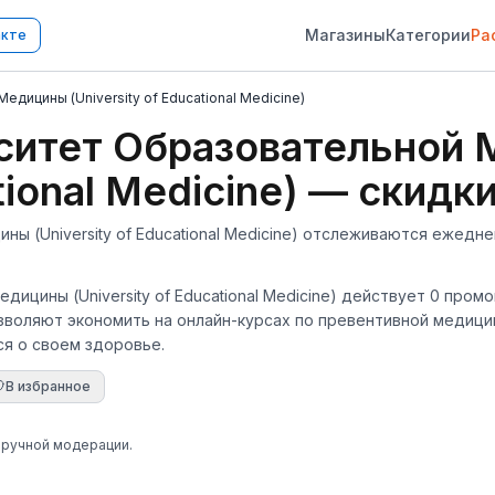
Магазины
Категории
Ра
акте
дицины (University of Educational Medicine)
ситет Образовательной
ational Medicine) — скидк
 (University of Educational Medicine) отслеживаются ежедне
дицины (University of Educational Medicine) действует 0 про
озволяют экономить на онлайн-курсах по превентивной медици
ся о своем здоровье.
В избранное
 ручной модерации.