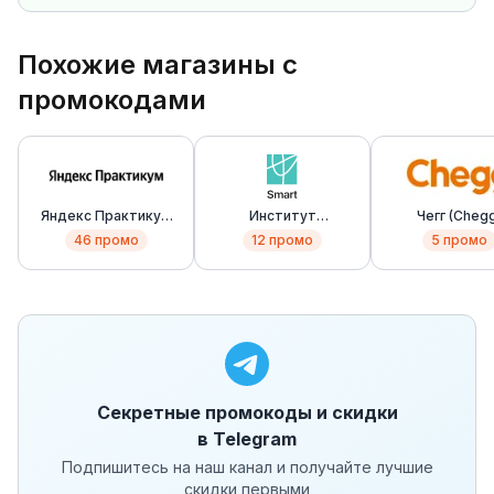
Похожие магазины с
промокодами
Яндекс Практикум
Институт
Чегг (Cheg
(Yandex Practicum)
психологии Смарт
46
промо
12
промо
5
промо
(Smart)
Секретные промокоды и скидки
в Telegram
Подпишитесь на наш канал и получайте лучшие
скидки первыми