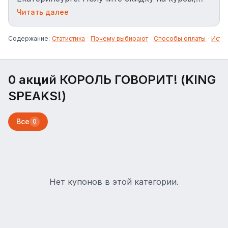
чтобы избавиться от страха публичных
Читать далее
выступлений за 8 занятий.
Содержание:
Статистика
·
Почему выбирают
·
Способы оплаты
·
Исто
0 акций КОРОЛЬ ГОВОРИТ! (KING
SPEAKS!)
Все
0
Нет купонов в этой категории.