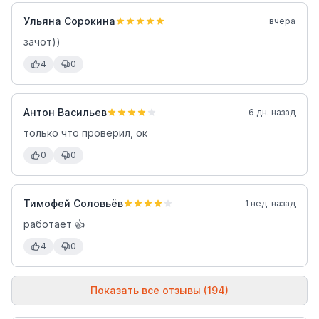
Ульяна Сорокина
вчера
зачот))
4
0
Антон Васильев
6 дн. назад
только что проверил, ок
0
0
Тимофей Соловьёв
1 нед. назад
работает 👍
4
0
Показать все отзывы (194)