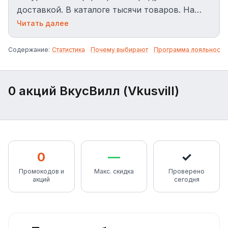
доставкой. В каталоге тысячи товаров. На
августе 2026 для ВкусВилл доступно 50
Читать далее
работающих промокодов.
Содержание:
Статистика
·
Почему выбирают
·
Программа лояльности
0 акций ВкусВилл (Vkusvill)
0
—
✓
Промокодов и
Макс. скидка
Проверено
акций
сегодня