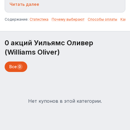
кулинарного искусства. Следите за акциями,
Читать далее
чтобы купить выгодно." В предоставленном
тексте англицизмы для замены отсутствуют.
Содержание:
Статистика
·
Почему выбирают
·
Способы оплаты
·
Как 
0 акций Уильямс Оливер
(Williams Oliver)
Все
0
Нет купонов в этой категории.