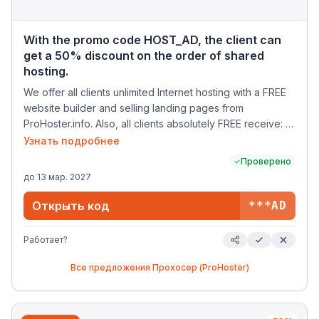
With the promo code HOST_AD, the client can
get a 50% discount on the order of shared
hosting.
We offer all clients unlimited Internet hosting with a FREE
website builder and selling landing pages from
ProHoster.info. Also, all clients absolutely FREE receive: -
Professional DDoS protection - SSL certificate - 3rd level
Узнать подробнее
domain - Transfer of sites from the old hosting (when
Проверено
transferring a site from the old host, you get a month of
до
13 мар. 2027
hosting absolutely free).
Открыть код
***AD
Работает?
Все предложения
Прохосер (ProHoster)