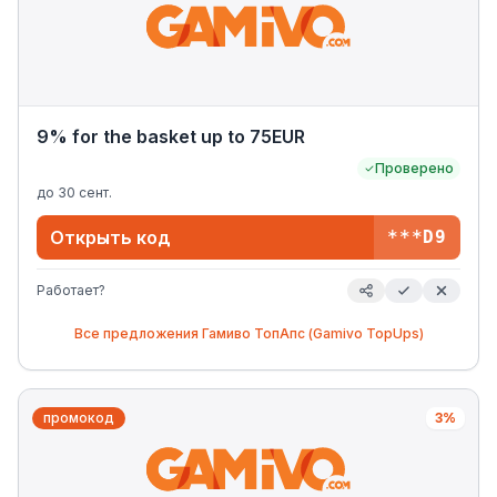
9% for the basket up to 75EUR
Проверено
до
30 сент.
Открыть код
***D9
Работает?
Все предложения
Гамиво ТопАпс (Gamivo TopUps)
промокод
3%