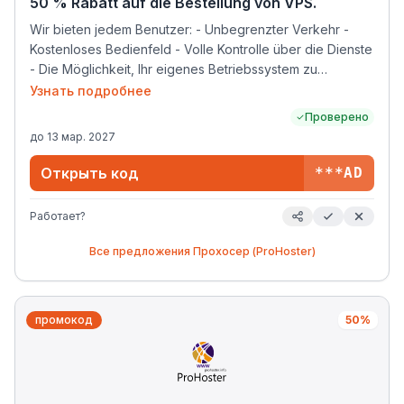
50 % Rabatt auf die Bestellung von VPS.
Wir bieten jedem Benutzer: - Unbegrenzter Verkehr -
Kostenloses Bedienfeld - Volle Kontrolle über die Dienste
- Die Möglichkeit, Ihr eigenes Betriebssystem zu
installieren - Support rund um die Uhr
Узнать подробнее
Проверено
до
13 мар. 2027
Открыть код
***AD
Работает?
Все предложения
Прохосер (ProHoster)
промокод
50%