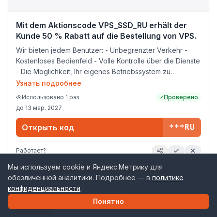
Mit dem Aktionscode VPS_SSD_RU erhält der
Kunde 50 % Rabatt auf die Bestellung von VPS.
Wir bieten jedem Benutzer: - Unbegrenzter Verkehr -
Kostenloses Bedienfeld - Volle Kontrolle über die Dienste
- Die Möglichkeit, Ihr eigenes Betriebssystem zu
installieren - Support rund um die Uhr
Узнать подробнее
Использовано
1
раз
Проверено
до
13 мар. 2027
Открыть код
***RU
Работает?
Мы используем cookie и Яндекс.Метрику для
Все предложения
Прохосер (ProHoster)
обезличенной аналитики. Подробнее — в
политике
конфиденциальности
.
Понятно
промокод
50%