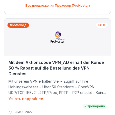
Все предложения
Прохосер (ProHoster)
промокод
50%
Mit dem Aktionscode VPN_AD erhält der Kunde
50 % Rabatt auf die Bestellung des VPN-
Dienstes.
Mit unserem VPN erhalten Sie: – Zugriff auf Ihre
Lieblingswebsites – Über 50 Standorte – OpenVPN
UDP/TCP, IKEv2, L2TP/IPsec, PPTP – P2P erlaubt – Keine
Protokollierung – Hohe Verbindungsgeschwindigkeit
Узнать подробнее
ohne Einschränkungen.
Проверено
до
13 мар. 2027