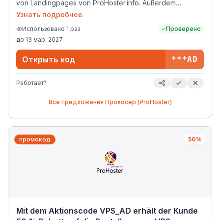
von Landingpages von ProHoster.info. Außerdem
erhalten alle Kunden KOSTENLOS: – Professionellen
Узнать подробнее
DDoS-Schutz – SSL-Zertifikat – 3rd-Level-Domain –
Использовано
1
раз
Проверено
Website-Transfer vom alten Hosting (bei Website-
до
13 мар. 2027
Transfer vom alten Hoster erhalten Sie einen Monat
Hosting gratis).
Открыть код
***AD
Работает?
Все предложения
Прохосер (ProHoster)
промокод
50%
Mit dem Aktionscode VPS_AD erhält der Kunde