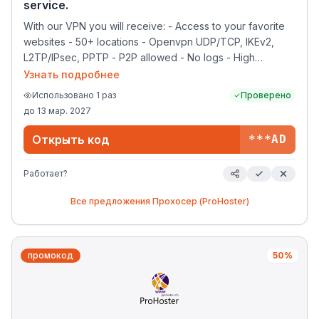
service.
With our VPN you will receive: - Access to your favorite
websites - 50+ locations - Openvpn UDP/TCP, IKEv2,
L2TP/IPsec, PPTP - P2P allowed - No logs - High
connection speed without restrictions.
Узнать подробнее
Использовано
1
раз
Проверено
до
13 мар. 2027
Открыть код
***AD
Работает?
Все предложения
Прохосер (ProHoster)
промокод
50%