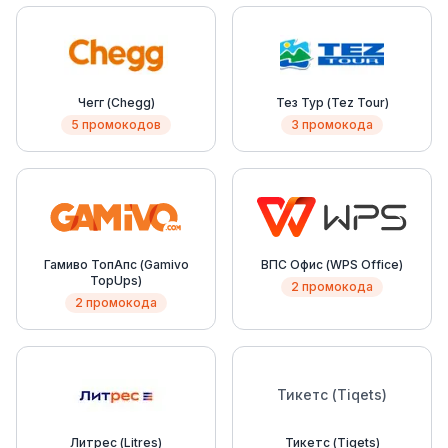
Чегг (Chegg)
Тез Тур (Tez Tour)
5 промокодов
3 промокода
Гамиво ТопАпс (Gamivo
ВПС Офис (WPS Office)
TopUps)
2 промокода
2 промокода
Тикетс (Tiqets)
Литрес (Litres)
Тикетс (Tiqets)