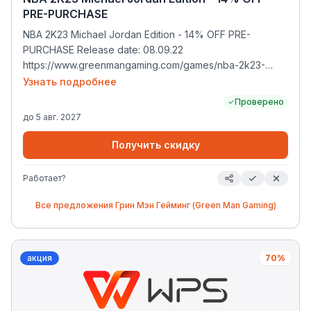
PRE-PURCHASE
NBA 2K23 Michael Jordan Edition - 14% OFF PRE-
PURCHASE Release date: 08.09.22
https://www.greenmangaming.com/games/nba-2k23-
michael-jordan-edition-pc/
Узнать подробнее
Проверено
до
5 авг. 2027
Получить скидку
Работает?
Все предложения
Грин Мэн Гейминг (Green Man Gaming)
акция
70%