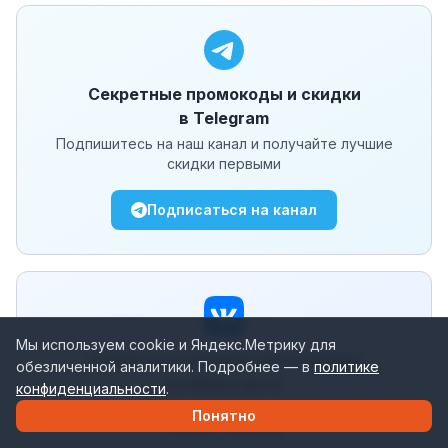
Секретные промокоды и скидки
в Telegram
Подпишитесь на наш канал и получайте лучшие
скидки первыми
Подписаться на канал
Мы используем cookie и Яндекс.Метрику для
Секретные промокоды и скидки
обезличенной аналитики. Подробнее — в
политике
во ВКонтакте
конфиденциальности
.
Присоединяйтесь к нашей группе и узнавайте о
Понятно
скидках первыми