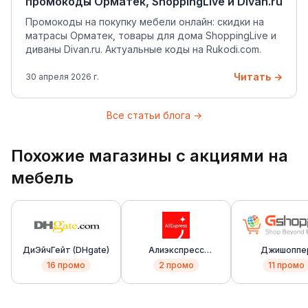
промокоды Орматек, ShoppingLive и Divan.ru
Промокоды на покупку мебели онлайн: скидки на
матрасы Орматек, товары для дома ShoppingLive и
диваны Divan.ru. Актуальные коды на Rukodi.com.
Читать →
30 апреля 2026 г.
Все статьи блога →
Похожие магазины с акциями на
мебель
ДиЭйчГейт (DHgate)
Алиэкспресс
Джишоппе
(AliExpress)
(Gshopper
16
промо
2
промо
11
промо