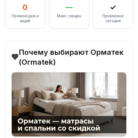
0
—
✓
Промокодов и
Макс. скидка
Проверено
акций
сегодня
Почему выбирают Орматек
💚
(Ormatek)