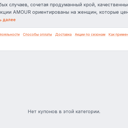
бых случаев, сочетая продуманный крой, качественны
кции AMOUR ориентированы на женщин, которые ценя
 трендами и базовым гардеробом.
ь далее
лояльности
·
Способы оплаты
·
Доставка
·
Акции по сезонам
·
Как приме
Нет купонов в этой категории.