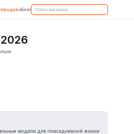
спродажи
Блог
 2026
кации.
альные модели для повседневной жизни