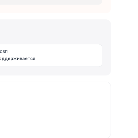
СБП
оддерживается