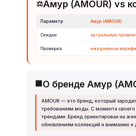
Амур (AMOUR) vs к
⚖️
Параметр
Амур (AMOUR)
Скидки
актуальные промо
Проверка
ежедневная вериф
О бренде Амур (AM
🏢
AMOUR — это бренд, который зароди
требованиям моды. С момента своего
трендами. Бренд ориентирован на же
обновлениям коллекций и вниманию к 