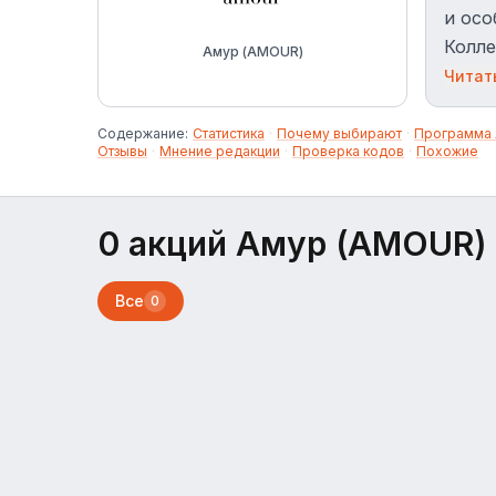
и осо
Колле
Амур (AMOUR)
между
Читат
Содержание:
Статистика
·
Почему выбирают
·
Программа 
Отзывы
·
Мнение редакции
·
Проверка кодов
·
Похожие
0 акций Амур (AMOUR)
Все
0