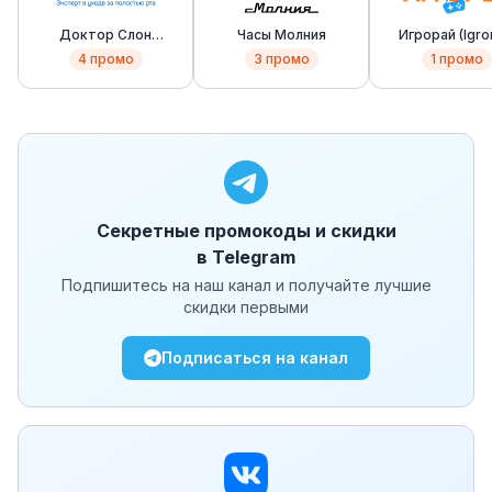
Доктор Слон
Часы Молния
Игрорай (Igro
(Doctor Slon)
4
промо
3
промо
1
промо
Секретные промокоды и скидки
в Telegram
Подпишитесь на наш канал и получайте лучшие
скидки первыми
Подписаться на канал