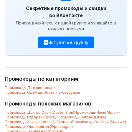
Секретные промокоды и скидки
во ВКонтакте
Присоединяйтесь к нашей группе и узнавайте о
скидках первыми
Вступить в группу
Промокоды по категориям
Промокоды
Детские товары
Промокоды
Одежда, обувь и аксессуары
Промокоды похожих магазинов
Промокоды
Доктор Слон (Doctor Slon)
Промокоды
Часы Молния
Промокоды
Игрорай (Igroray)
Промокоды
Литрес (Litres)
Промокоды
Алиэкспресс (AliExpress)
Промокоды
Стайлви (Stylewe)
Промокоды
Опенхейген (Openhagen)
Промокоды
ДиЭйчГейт (DHgate)