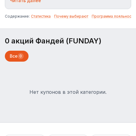
одежду на каждый день.
Читать далее
Содержание:
Статистика
·
Почему выбирают
·
Программа лояльности
0 акций Фандей (FUNDAY)
Все
0
Нет купонов в этой категории.