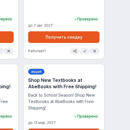
верено
Проверено
до
7 авг. 2027
Получить скидку
Работает?
акция
Shop New Textbooks at
ping!
AbeBooks with Free Shipping!
Back to School Season! Shop New
Free
Textbooks at AbeBooks with Free
Shipping!
верено
Проверено
до
13 мар. 2027