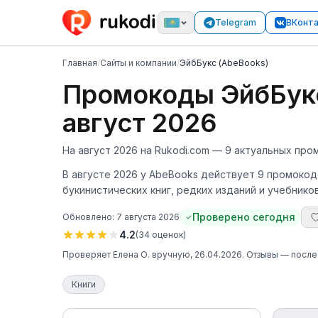
Telegram
ВКонт
Главная
/
Сайты и компании
/
ЭйбБукс (AbeBooks)
Промокоды ЭйбБукс
август 2026
На август 2026 на Rukodi.com — 9 актуальных про
В августе 2026 у AbeBooks действует 9 промокод
букинистических книг, редких изданий и учебник
Проверено сегодня
Обновлено:
7 августа 2026
4.2
(
34
оценок
)
Проверяет
Елена О.
вручную
, 26.04.2026
. Отзывы — посл
Книги