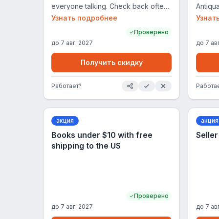
everyone talking. Check back often
Antiqu
- our featured new books are
Sie Sa
Узнать подробнее
Узнат
regulary updated with the latest and
unsere
Проверено
greatest bestselling books in fiction
alten M
до
7 авг. 2027
до
7 ав
and non-fiction by famous authours
Ansich
and up-and-coming new literary
Получить скидку
stars.
Работает?
Работа
акция
акция
Books under $10 with free
Selle
shipping to the US
Проверено
до
7 авг. 2027
до
7 ав