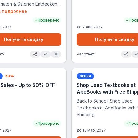
ariaten & Galerien Entdecken
mmlerstücke Stöbern Sie in
ь подробнее
m Angebot von Kunstdrucken,
Проверено
Про
odezeitschriften,
г. 2027
до
7 авг. 2027
tskarten und mehr.
Получить скидку
Получить скидку
ет?
Работает?
50%
акция
r Sales - Up to 50% OFF
Shop Used Textbooks at
AbeBooks with Free Ship
Back to School! Shop Used
Textbooks at AbeBooks with 
Shipping!
Проверено
Про
г. 2027
до
13 мар. 2027