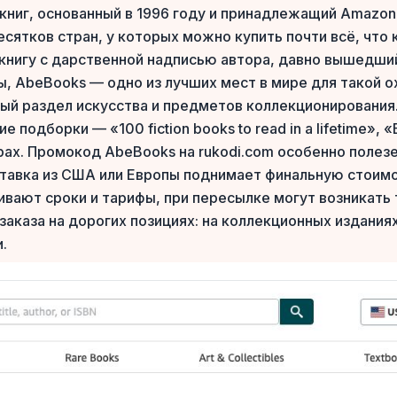
книг, основанный в 1996 году и принадлежащий Amazon
сятков стран, у которых можно купить почти всё, что 
книгу с дарственной надписью автора, давно вышедший
, AbeBooks — одно из лучших мест в мире для такой ох
ный раздел искусства и предметов коллекционирования
 подборки — «100 fiction books to read in a lifetime», 
орах. Промокод AbeBooks на rukodi.com особенно полез
оставка из США или Европы поднимает финальную стоим
ивают сроки и тарифы, при пересылке могут возникат
аказа на дорогих позициях: на коллекционных издания
.