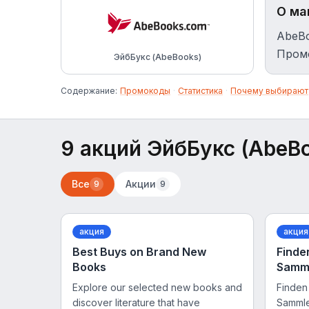
О ма
AbeBo
Промо
ЭйбБукс (AbeBooks)
Содержание:
Промокоды
·
Статистика
·
Почему выбирают
9 акций ЭйбБукс (AbeB
Все
Акции
9
9
акция
акция
Best Buys on Brand New
Finde
Books
Samm
Explore our selected new books and
Finden
discover literature that have
Sammle