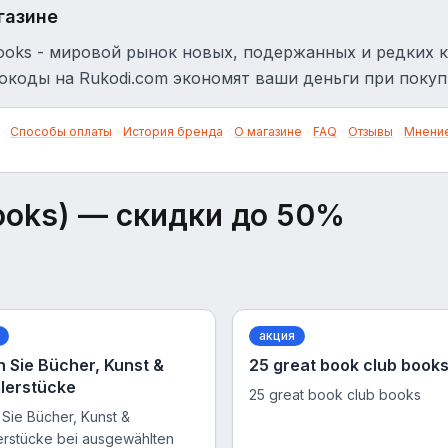
газине
oks - мировой рынок новых, подержанных и редких к
коды на Rukodi.com экономят ваши деньги при покуп
·
Способы оплаты
·
История бренда
·
О магазине
·
FAQ
·
Отзывы
·
Мнение
ooks)
— скидки до 50%
акция
n Sie Bücher, Kunst &
25 great book club book
lerstücke
25 great book club books
 Sie Bücher, Kunst &
rstücke bei ausgewählten