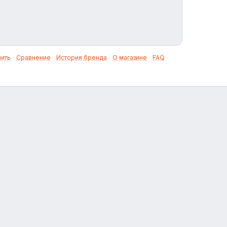
нить
·
Сравнение
·
История бренда
·
О магазине
·
FAQ
·