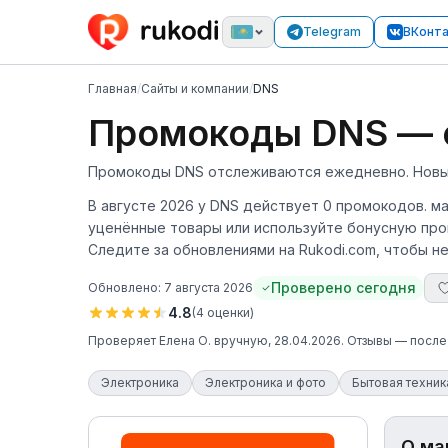
Telegram
ВКонт
Главная
/
Сайты и компании
/
DNS
Промокоды DNS — с
Промокоды DNS отслеживаются ежедневно. Новый 
В августе 2026 у DNS действует 0 промокодов. м
уценённые товары или используйте бонусную прог
Следите за обновлениями на Rukodi.com, чтобы н
Проверено сегодня
Обновлено:
7 августа 2026
4.8
(
4
оценки
)
Проверяет
Елена О.
вручную
, 28.04.2026
. Отзывы — посл
Электроника
Электроника и фото
Бытовая техник
О ма