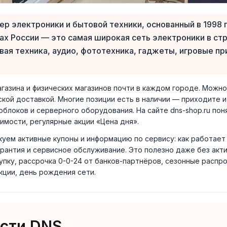
р электроники и бытовой техники, основанный в 1998 г
ах России — это самая широкая сеть электроники в ст
 техника, аудио, фототехника, гаджеты, игровые при
азина и физических магазинов почти в каждом городе. Можно 
ской доставкой. Многие позиции есть в наличии — приходите 
облоков и серверного оборудования. На сайте dns-shop.ru пон
имости, регулярные акции «Цена дня».
икуем активные купоны и информацию по сервису: как работает
гарантия и сервисное обслуживание. Это полезно даже без акт
упку, рассрочка 0-0-24 от банков-партнёров, сезонные расп
 акции, день рождения сети.
сти DNS