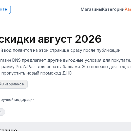
Магазины
Категории
Ра
акте
кидки август 2026
код появится на этой странице сразу после публикации.
агазин DNS предлагает другие выгодные условия для покупате
рамму ProZaPass для оплаты баллами. Это полезно для тех, кт
е пропустить новый промокод ДНС.
В избранное
е ручной модерации.
а
газине