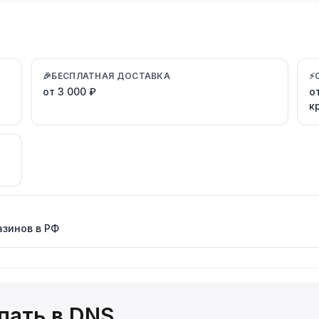
🎉
БЕСПЛАТНАЯ ДОСТАВКА
⚡
от 3 000 ₽
о
к
азинов в РФ
пать в DNS