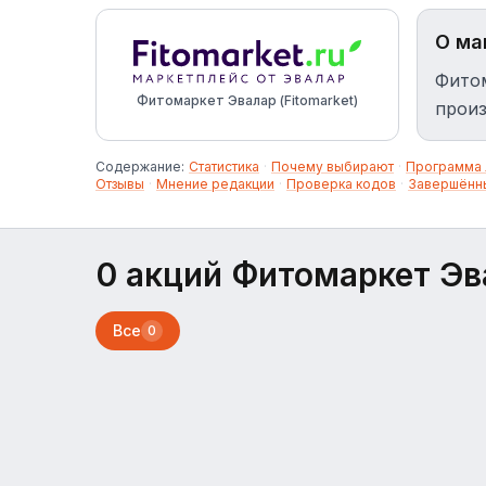
О ма
Фитом
Фитомаркет Эвалар (Fitomarket)
произ
Содержание:
Статистика
·
Почему выбирают
·
Программа 
Отзывы
·
Мнение редакции
·
Проверка кодов
·
Завершённ
0 акций Фитомаркет Эва
Все
0