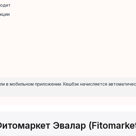
водит
кции
u или в мобильном приложении. Кешбэк начисляется автоматиче
итомаркет Эвалар (Fitomarke