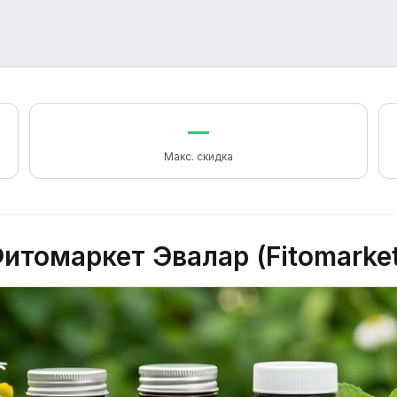
—
Макс. скидка
томаркет Эвалар (Fitomarke