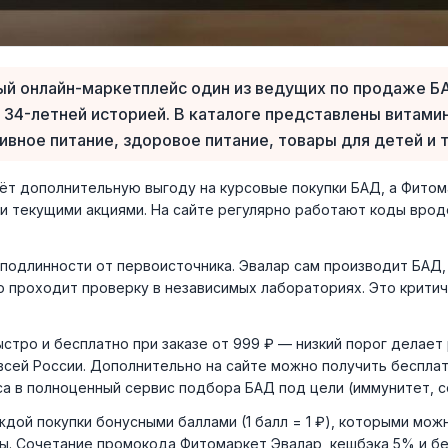
й онлайн-маркетплейс один из ведущих по продаже Б
34-летней историей. В каталоге представлены витами
ивное питание, здоровое питание, товары для детей и 
ёт дополнительную выгоду на курсовые покупки БАД, а Фитом
 текущими акциями. На сайте регулярно работают коды вроде 
одлинности от первоисточника. Эвалар сам производит БАД, 
проходит проверку в независимых лабораториях. Это критич
стро и бесплатно при заказе от 999 ₽ — низкий порог делает
 всей России. Дополнительно на сайте можно получить беспл
а в полноценный сервис подбора БАД под цели (иммунитет, с
дой покупки бонусными баллами (1 балл = 1 ₽), которыми мож
ы. Сочетание промокода Фитомаркет Эвалар, кешбэка 5% и бе