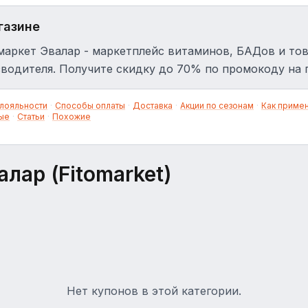
газине
аркет Эвалар - маркетплейс витаминов, БАДов и то
водителя. Получите скидку до 70% по промокоду на 
лояльности
·
Способы оплаты
·
Доставка
·
Акции по сезонам
·
Как приме
ые
·
Статьи
·
Похожие
лар (Fitomarket)
Нет купонов в этой категории.