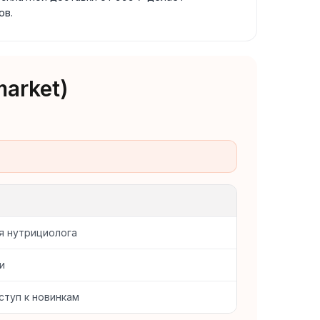
ов.
arket)
я нутрициолога
и
туп к новинкам