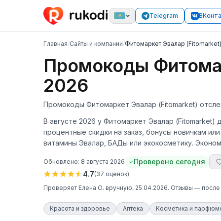
Telegram
ВКонт
Главная
/
Сайты и компании
/
Фитомаркет Эвалар (Fitomarket
Промокоды Фитомарк
2026
Промокоды Фитомаркет Эвалар (Fitomarket) отсле
В августе 2026 у Фитомаркет Эвалар (Fitomarket)
процентные скидки на заказ, бонусы новичкам ил
витамины Эвалар, БАДы или экокосметику. Эконом
Проверено сегодня
Обновлено:
8 августа 2026
4.7
(
37
оценок
)
Проверяет
Елена О.
вручную
, 25.04.2026
. Отзывы — после
Красота и здоровье
Аптека
Косметика и парфюм