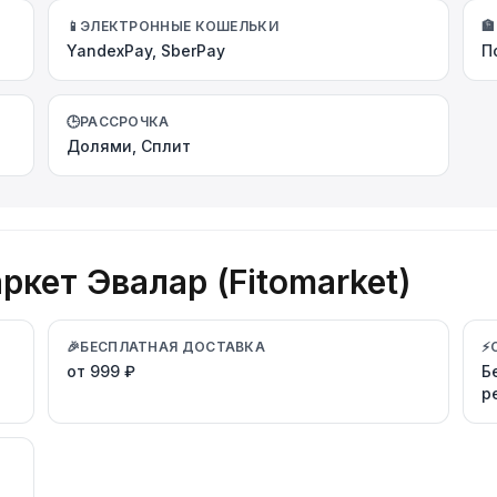
📱
ЭЛЕКТРОННЫЕ КОШЕЛЬКИ
🏦
YandexPay, SberPay
П
🕒
РАССРОЧКА
Долями, Сплит
кет Эвалар (Fitomarket)
🎉
БЕСПЛАТНАЯ ДОСТАВКА
⚡
от 999 ₽
Б
р