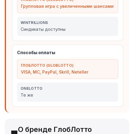
Групповая игра с увеличенными шансами
WINTRILLIONS
Синдикаты доступны
Способы оплаты
ГЛОБЛОТТО (GLOBLOTTO)
VISA, MC, PayPal, Skrill, Neteller
ONELOTTO
Те же
О бренде ГлобЛотто