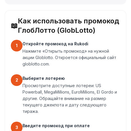
Как использовать промокод
📖
ГлобЛотто (GlobLotto)
Откройте промокод на Rukodi
1
Нажмите «Открыть промокод» на нужной
акции Globlotto. Откроется официальный сайт
globlotto.com.
Выберите лотерею
2
Просмотрите доступные лотереи: US
Powerball, MegaMillions, EuroMillions, El Gordo и
другие. Обращайте внимание на размер
текущего джекпота и дату следующего
тиража.
Введите промокод при оплате
3