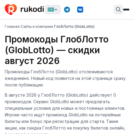
Главная
/
Сайты и компании
/
ГлобЛотто (GlobLotto)
Промокоды ГлобЛотто
(GlobLotto) — скидки
август 2026
Промокоды ГлобЛотто (GlobLotto) отслеживаются
ежедневно. Новый код появится на этой странице сразу
после публикации.
В августе 2026 у ГлобЛотто (GlobLotto) действует 0
промокодов. Сервис GlobLotto может предлагать
специальные условия для новых и постоянных клиентов.
Игроки часто ищут промокод GlobLotto на лотерейные
билеты или бонус при регистрации для старта. Такие
акции, как скидка ГлобЛотто на покупку билетов онлайн,