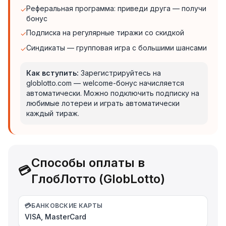
Реферальная программа: приведи друга — получи
✓
бонус
Подписка на регулярные тиражи со скидкой
✓
Синдикаты — групповая игра с большими шансами
✓
Как вступить:
Зарегистрируйтесь на
globlotto.com — welcome-бонус начисляется
автоматически. Можно подключить подписку на
любимые лотереи и играть автоматически
каждый тираж.
Способы оплаты в
💳
ГлобЛотто (GlobLotto)
💳
БАНКОВСКИЕ КАРТЫ
VISA, MasterCard