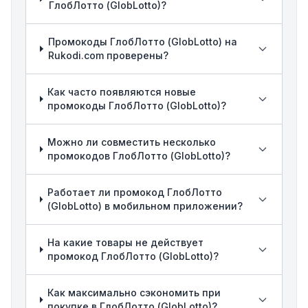
ГлобЛотто (GlobLotto)?
Промокоды ГлобЛотто (GlobLotto) на
Rukodi.com проверены?
Как часто появляются новые
промокоды ГлобЛотто (GlobLotto)?
Можно ли совместить несколько
промокодов ГлобЛотто (GlobLotto)?
Работает ли промокод ГлобЛотто
(GlobLotto) в мобильном приложении?
На какие товары не действует
промокод ГлобЛотто (GlobLotto)?
Как максимально сэкономить при
покупке в ГлобЛотто (GlobLotto)?