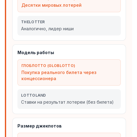
Десятки мировых лотерей
THELOTTER
Аналогично, лидер ниши
Модель работы
ГЛОБЛОТТО (GLOBLOTTO)
Покупка реального билета через
концессионера
LOTTOLAND
Ставки на результат лотереи (без билета)
Размер джекпотов