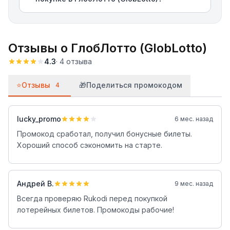
Отзывы о
ГлобЛотто (GlobLotto)
4.3
·
4
отзыва
⭐
Отзывы
🎁
Поделиться промокодом
4
lucky_promo
6 мес. назад
Промокод сработал, получил бонусные билеты.
Хороший способ сэкономить на старте.
Андрей В.
9 мес. назад
Всегда проверяю Rukodi перед покупкой
лотерейных билетов. Промокоды рабочие!