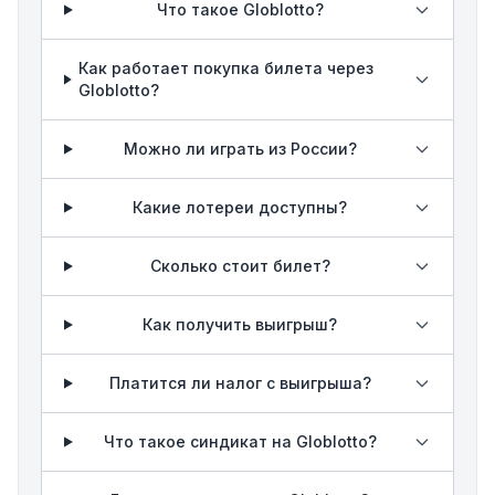
Что такое Globlotto?
Как работает покупка билета через
Globlotto?
Можно ли играть из России?
Какие лотереи доступны?
Сколько стоит билет?
Как получить выигрыш?
Платится ли налог с выигрыша?
Что такое синдикат на Globlotto?