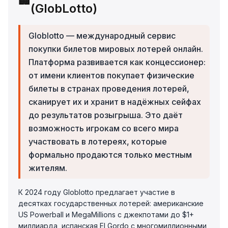
🏢
(GlobLotto)
Globlotto — международный сервис
покупки билетов мировых лотерей онлайн.
Платформа развивается как концессионер:
от имени клиентов покупает физические
билеты в странах проведения лотерей,
сканирует их и хранит в надёжных сейфах
до результатов розыгрыша. Это даёт
возможность игрокам со всего мира
участвовать в лотереях, которые
формально продаются только местным
жителям.
К 2024 году Globlotto предлагает участие в
десятках государственных лотерей: американские
US Powerball и MegaMillions с джекпотами до $1+
миллиарда, испанская El Gordo с многомиллионными