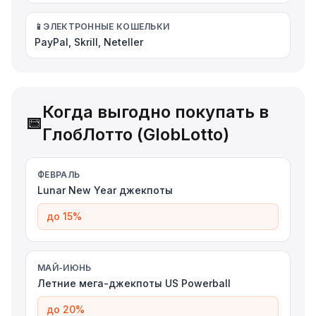
📱
ЭЛЕКТРОННЫЕ КОШЕЛЬКИ
PayPal, Skrill, Neteller
Когда выгодно покупать в
📅
ГлобЛотто (GlobLotto)
ФЕВРАЛЬ
Lunar New Year джекпоты
до 15%
МАЙ-ИЮНЬ
Летние мега-джекпоты US Powerball
до 20%