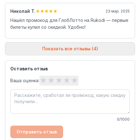
Николай Т.
23 мар. 2025
Нашёл промокод для ГлобЛотто на Rukodi — первые
билеты купил со скидкой. Удобно!
Показать все отзывы (4)
Оставить отзыв
★
★
★
★
★
Ваша оценка:
0
/1000
Отправить отзыв