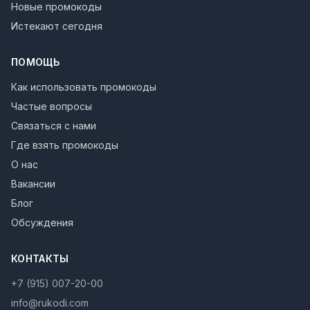
Новые промокоды
Истекают сегодня
ПОМОЩЬ
Как использовать промокоды
Частые вопросы
Связаться с нами
Где взять промокоды
О нас
Вакансии
Блог
Обсуждения
КОНТАКТЫ
+7 (915) 007-20-00
info@rukodi.com