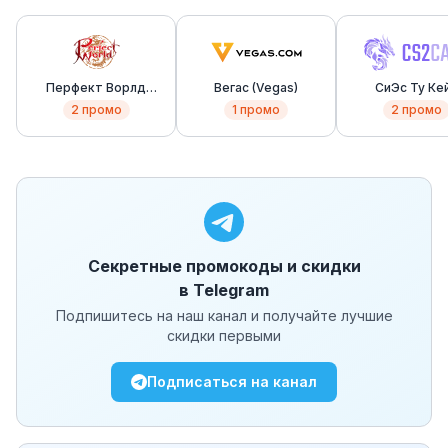
Перфект Ворлд
Вегас (Vegas)
СиЭс Ту Ке
(Perfect World)
(CS2CASE
2
промо
1
промо
2
промо
Секретные промокоды и скидки
в Telegram
Подпишитесь на наш канал и получайте лучшие
скидки первыми
Подписаться на канал