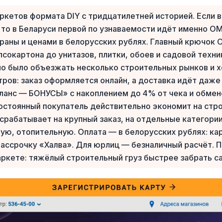
кетов формата DIY с тридцатилетней историей. Если в
 то в Беларуси первой по узнаваемости идёт именно 
траны и ценами в белорусских рублях. Главный крючо
ипсокартона до унитазов, плитки, обоев и садовой техн
о было объезжать несколько строительных рынков и х
ров: заказ оформляется онлайн, а доставка идёт даже
ланс — БОНУСЫ» с накоплением до 4% от чека и обмено
постоянный покупатель действительно экономит на стр
рабатывает на крупный заказ, на отдельные категории 
ю, отопительную. Оплата — в белорусских рублях: карт
 рассрочку «Халва». Для юрлиц — безналичный расчёт.
аркете: тяжёлый строительный груз быстрее забрать 