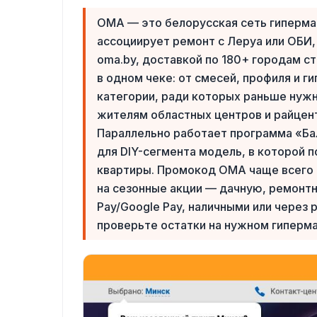
ОМА — это белорусская сеть гипермар
ассоциирует ремонт с Леруа или ОБИ,
oma.by, доставкой по 180+ городам с
в одном чеке: от смесей, профиля и г
категории, ради которых раньше нужн
жителям областных центров и райцент
Параллельно работает программа «Ба
для DIY-сегмента модель, в которой 
квартиры. Промокод ОМА чаще всего с
на сезонные акции — дачную, ремонтну
Pay/Google Pay, наличными или через
проверьте остатки на нужном гиперм