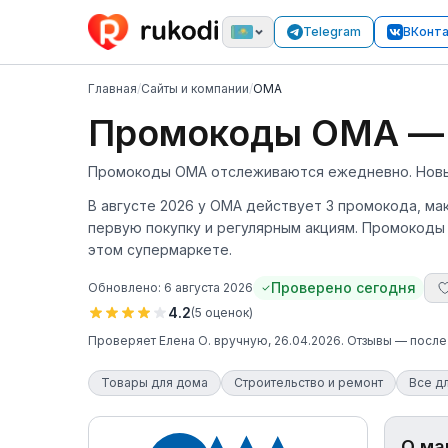
Telegram
ВКонт
Главная
/
Сайты и компании
/
OMA
Промокоды OMA — с
Промокоды OMA отслеживаются ежедневно. Новый 
В августе 2026 у OMA действует 3 промокода, м
первую покупку и регулярным акциям. Промокоды
этом супермаркете.
Проверено сегодня
Обновлено:
6 августа 2026
4.2
(
5
оценок
)
Проверяет
Елена О.
вручную
, 26.04.2026
. Отзывы — посл
Товары для дома
Строительство и ремонт
Все д
О ма