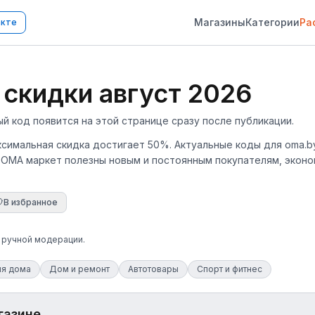
Магазины
Категории
Ра
акте
кидки август 2026
код появится на этой странице сразу после публикации.
аксимальная скидка достигает 50%. Актуальные коды для oma.
 OMA маркет полезны новым и постоянным покупателям, эконо
В избранное
е ручной модерации.
ля дома
Дом и ремонт
Автотовары
Спорт и фитнес
газине