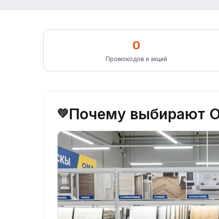
0
Промокодов и акций
Почему выбирают 
💚