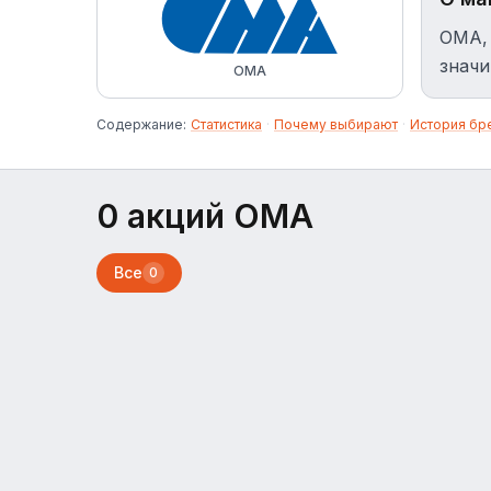
OMA, 
значи
OMA
Содержание:
Статистика
·
Почему выбирают
·
История бр
0 акций OMA
Все
0