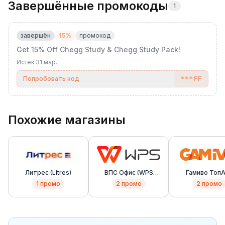
Завершённые промокоды
1
завершён
15%
промокод
Get 15% Off Chegg Study & Chegg Study Pack!
Истёк
31 мар.
Попробовать код
***FF
Похожие магазины
Литрес (Litres)
ВПС Офис (WPS
Гамиво Топ
Office)
(Gamivo TopU
1
промо
2
промо
2
промо