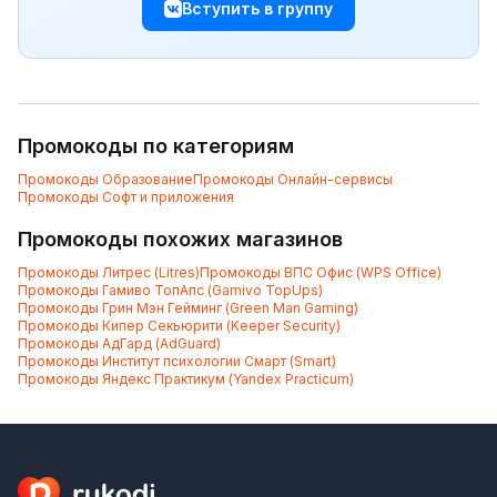
Вступить в группу
Промокоды по категориям
Промокоды
Образование
Промокоды
Онлайн-сервисы
Промокоды
Софт и приложения
Промокоды похожих магазинов
Промокоды
Литрес (Litres)
Промокоды
ВПС Офис (WPS Office)
Промокоды
Гамиво ТопАпс (Gamivo TopUps)
Промокоды
Грин Мэн Гейминг (Green Man Gaming)
Промокоды
Кипер Секьюрити (Keeper Security)
Промокоды
АдГард (AdGuard)
Промокоды
Институт психологии Смарт (Smart)
Промокоды
Яндекс Практикум (Yandex Practicum)