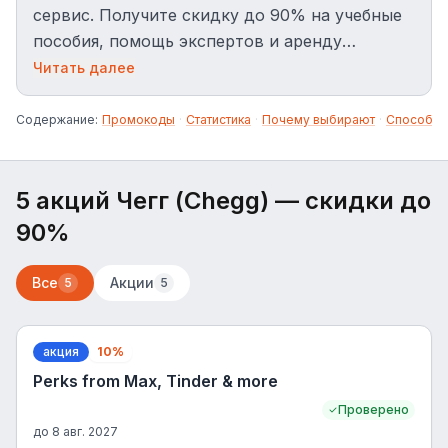
сервис. Получите скидку до 90% на учебные
пособия, помощь экспертов и аренду
учебников с промокодами Чэгг.
Читать далее
Содержание:
Промокоды
·
Статистика
·
Почему выбирают
·
Способы 
5 акций Чегг (Chegg)
— скидки до
90%
Все
Акции
5
5
акция
10%
Perks from Max, Tinder & more
Проверено
до
8 авг. 2027