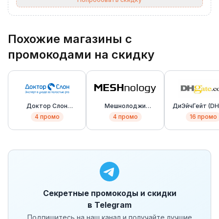
Похожие магазины с
промокодами на скидку
Доктор Слон
Мешнолоджи
ДиЭйчГейт (DH
(Doctor Slon)
(MESHnology)
4
промо
4
промо
16
промо
Секретные промокоды и скидки
в Telegram
Подпишитесь на наш канал и получайте лучшие