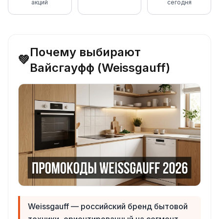
акций
сегодня
Почему выбирают
💚
Вайсгауфф (Weissgauff)
Weissgauff — российский бренд бытовой
техники, ориентированный на сегмент