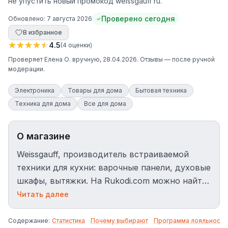
не упустить новый промокод weissgauff ru.
Проверено сегодня
Обновлено:
7 августа 2026
В избранное
4.5
(
4
оценки
)
Проверяет
Елена О.
вручную
, 28.04.2026
. Отзывы — после ручной
модерации.
Электроника
Товары для дома
Бытовая техника
Техника для дома
Все для дома
О магазине
Weissgauff, производитель встраиваемой
техники для кухни: варочные панели, духовые
шкафы, вытяжки. На Rukodi.com можно найти
актуальные скидки и специальные
Читать далее
предложения магазина.
Содержание:
Статистика
·
Почему выбирают
·
Программа лояльности