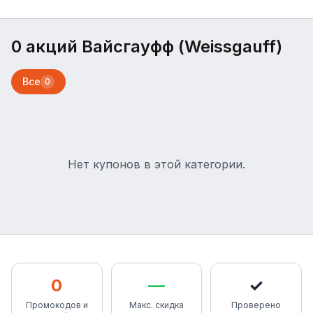
0 акций Вайсгауфф (Weissgauff)
Все
0
Нет купонов в этой категории.
0
—
✓
Промокодов и
Макс. скидка
Проверено