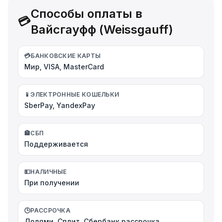
Способы оплаты в
💳
Вайсгауфф (Weissgauff)
💳
БАНКОВСКИЕ КАРТЫ
Мир, VISA, MasterCard
📱
ЭЛЕКТРОННЫЕ КОШЕЛЬКИ
SberPay, YandexPay
🏦
СБП
Поддерживается
💵
НАЛИЧНЫЕ
При получении
🕒
РАССРОЧКА
Долями, Сплит, Сбербанк рассрочка