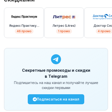
Яндекс Практикум
Литрес (Litres)
Доктор Сл
(Yandex Practicum)
(Doctor Slo
46
промо
1
промо
4
промо
Секретные промокоды и скидки
в Telegram
Подпишитесь на наш канал и получайте лучшие
скидки первыми
Подписаться на канал