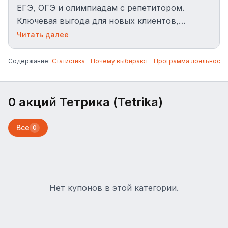
ЕГЭ, ОГЭ и олимпиадам с репетитором.
Ключевая выгода для новых клиентов,
первый урок в подарок после оставления
Читать далее
заявки.
Содержание:
Статистика
·
Почему выбирают
·
Программа лояльности
0 акций Тетрика (Tetrika)
Все
0
Нет купонов в этой категории.