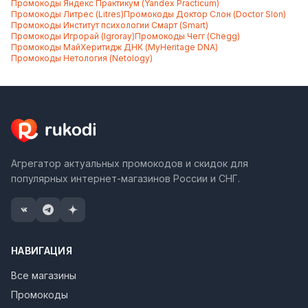
Промокоды
Яндекс Практикум (Yandex Practicum)
Промокоды
Литрес (Litres)
Промокоды
Доктор Слон (Doctor Slon)
Промокоды
Институт психологии Смарт (Smart)
Промокоды
Игрорай (Igroray)
Промокоды
Чегг (Chegg)
Промокоды
МайХеритидж ДНК (MyHeritage DNA)
Промокоды
Нетология (Netology)
Агрегатор актуальных промокодов и скидок для
популярных интернет-магазинов России и СНГ.
НАВИГАЦИЯ
Все магазины
Промокоды