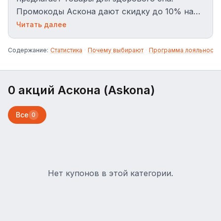
Промокоды Аскона дают скидку до 10% на
матрасы, кровати и мебель.
Читать далее
Содержание:
Статистика
·
Почему выбирают
·
Программа лояльности
0 акций Аскона (Askona)
Все
0
Нет купонов в этой категории.