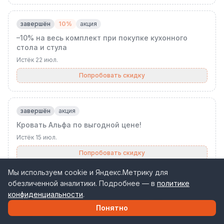
завершён
10%
акция
–10% на весь комплект при покупке кухонного
стола и стула
Истёк
22 июл.
Попробовать скидку
завершён
акция
Кровать Альфа по выгодной цене!
Истёк
15 июл.
Попробовать скидку
Мы используем cookie и Яндекс.Метрику для
обезличенной аналитики. Подробнее — в
политике
завершён
акция
конфиденциальности
.
Умная кровать и матрас со скидкой 10%
Понятно
Истёк
15 июл.