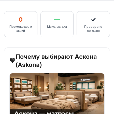
0
—
✓
Промокодов и
Макс. скидка
Проверено
акций
сегодня
Почему выбирают Аскона
💚
(Askona)