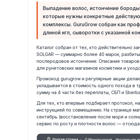
Выпадение волос, истончение бороды,
которые нужны конкретные действующ
комплексы. GuruGrow собран как про
длиной игл, сыворотки с указанной к
Каталог собран от тех, кто действительно зани
SOLGAR — суммарно более 40 марок, разбитых
послеродовое истончение. Описания товаров
для рунетовских магазинов косметики и уходо
Промокод gurugrow и регулярные акции дела
укладывается в стоимость одного похода в т
сумму на 4 части без переплаты, СБП и Sberb
Для тех, кто впервые подбирает протокол, н
инструкцией по совмещению. На странице маг
сентябрь (восстановление после моря и солнц
сервис по росту и плотности волос — отсюда