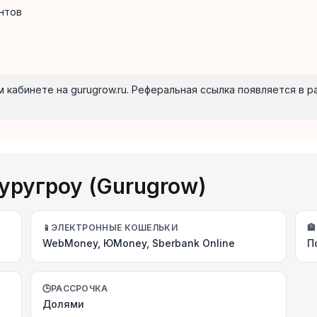
нтов
 кабинете на gurugrow.ru. Реферальная ссылка появляется в 
уругроу (Gurugrow)
📱
ЭЛЕКТРОННЫЕ КОШЕЛЬКИ
🏦
WebMoney, ЮMoney, Sberbank Online
П
🕒
РАССРОЧКА
Долями