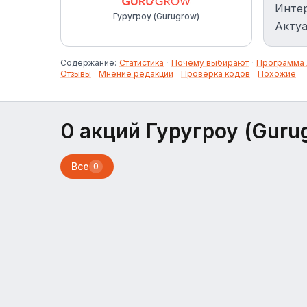
Интер
Гуругроу (Gurugrow)
Актуа
Содержание:
Статистика
·
Почему выбирают
·
Программа 
Отзывы
·
Мнение редакции
·
Проверка кодов
·
Похожие
0 акций Гуругроу (Guru
Все
0