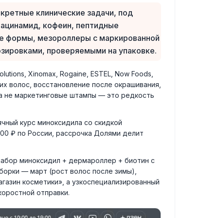
кретные клинические задачи, под
иацинамид, кофеин, пептидные
ые формы, мезороллеры с маркированной
озировками, проверяемыми на упаковке.
lutions, Xinomax, Rogaine, ESTEL, Now Foods,
их волос, восстановление после окрашивания,
 а не маркетинговые штампы — это редкость
чный курс миноксидила со скидкой
000 ₽ по России, рассрочка Долями делит
набор миноксидил + дермароллер + биотин с
борки — март (рост волос после зимы),
агазин косметики», а узкоспециализированный
коростной отправки.