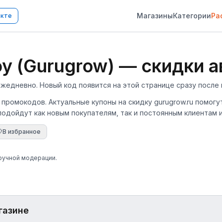
Магазины
Категории
Ра
акте
 (Gurugrow) — скидки а
едневно. Новый код появится на этой странице сразу после 
7 промокодов. Актуальные купоны на скидку gurugrow.ru помог
подойдут как новым покупателям, так и постоянным клиентам 
В избранное
 ручной модерации.
газине