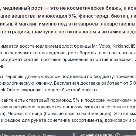
 медленный рост — это не косметическая блажь, а кон
ие вещества: миноксидил 5%, финастерид, биотин, н
фильный магазин именно под эти запросы: лекарственн
онцентрацией, шампуни с кетоконазолом и витамины с д
мается восстановлением волос: бренды Mr. Volos, Kirkland, iiSo
 по задачам: стоп-выпадение, рост бороды, плотность женск
 содержат состав, протокол применения и противопоказания,
в.
ют терапию длинным курсом подъёмной по бюджету: трёхмеся
рихологическую клинику. Бесплатная доставка работает от 5 
ank Online закрывают вопрос быстрой оплаты.
а сайте есть стартовый промокод 5% и подборки «новичкам»: 
азина регулярно появляется gurugrow скидка на сезонные под
а), Чёрная пятница (большие пакеты на 6 месяцев). Это не «м
 и редкое для рунета сочетание ассортимента, дозировок и с