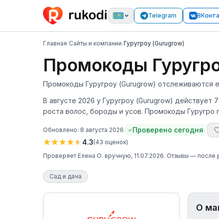
Telegram
ВКонт
Главная
/
Сайты и компании
/
Гуругроу (Gurugrow)
Промокоды Гуругроу
Промокоды Гуругроу (Gurugrow) отслеживаются еж
В августе 2026 у Гуругроу (Gurugrow) действует 
роста волос, бороды и усов. Промокоды Гуругро 
Проверено сегодня
Обновлено:
8 августа 2026
4.3
(
43
оценок
)
Проверяет
Елена О.
вручную
, 11.07.2026
. Отзывы — после
Сад и дача
О ма