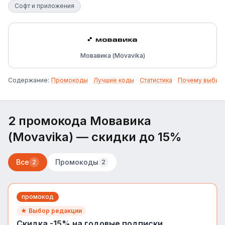
Софт и приложения
Мовавика (Movavika)
Содержание:
Промокоды
·
Лучшие коды
·
Статистика
·
Почему выбир
2 промокода Мовавика
(Movavika)
— скидки до 15%
Все
Промокоды
2
2
промокод
★ Выбор редакции
Скидка -15% на годовые подписки