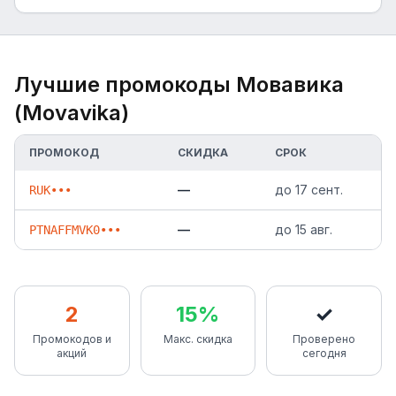
Лучшие промокоды
Мовавика
(Movavika)
ПРОМОКОД
СКИДКА
СРОК
—
до
17 сент.
RUK•••
—
до
15 авг.
PTNAFFMVK0•••
2
15%
✓
Промокодов и
Макс. скидка
Проверено
акций
сегодня