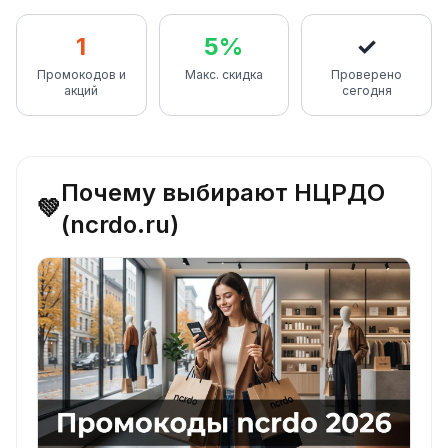
1
5%
✓
Промокодов и
Макс. скидка
Проверено
акций
сегодня
Почему выбирают НЦРДО
💚
(ncrdo.ru)