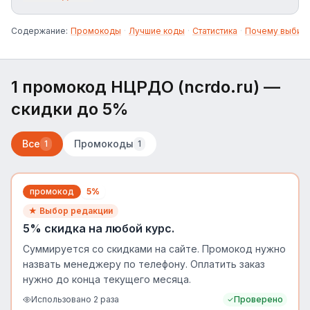
Выгода, акции от магазина, например, второй
курс в подарок при выполнении условий.
Содержание:
Промокоды
·
Лучшие коды
·
Статистика
·
Почему выбир
1 промокод НЦРДО (ncrdo.ru)
—
скидки до 5%
Все
Промокоды
1
1
промокод
5%
★ Выбор редакции
5% скидка на любой курс.
Суммируется со скидками на сайте. Промокод нужно
назвать менеджеру по телефону. Оплатить заказ
нужно до конца текущего месяца.
Использовано
2
раза
Проверено