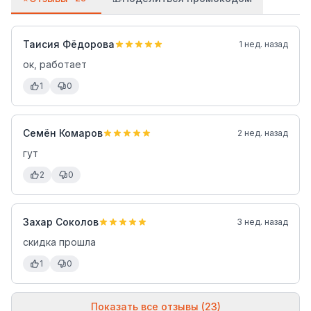
Таисия Фёдорова
1 нед. назад
ок, работает
1
0
Семён Комаров
2 нед. назад
гут
2
0
Захар Соколов
3 нед. назад
скидка прошла
1
0
Показать все отзывы (23)