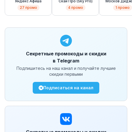
Яндекс Афиша
Скай Про (Sky Pro)
Москов Дидж
Скул (Mosc
27
промо
4
промо
1
промо
Digital Schoo
Секретные промокоды и скидки
в Telegram
Подпишитесь на наш канал и получайте лучшие
скидки первыми
Подписаться на канал