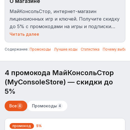
О магазине
МайКонсольСтор, интернет-магазин
лицензионных игр и ключей. Получите скидку
до 5% с промокодами на игры и подписки
для консолей.
Читать далее
Содержание:
Промокоды
·
Лучшие коды
·
Статистика
·
Почему выбир
4 промокода МайКонсольСтор
(MyConsoleStore)
— скидки до
5%
Все
Промокоды
4
4
промокод
5%