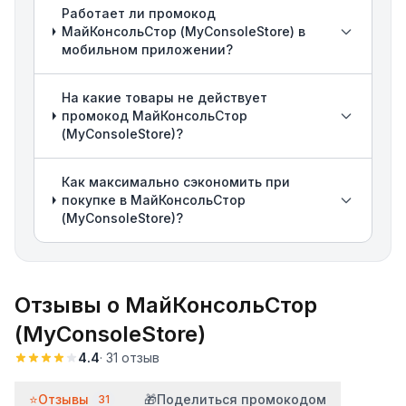
Работает ли промокод
МайКонсольСтор (MyConsoleStore) в
мобильном приложении?
На какие товары не действует
промокод МайКонсольСтор
(MyConsoleStore)?
Как максимально сэкономить при
покупке в МайКонсольСтор
(MyConsoleStore)?
Отзывы о
МайКонсольСтор
(MyConsoleStore)
4.4
·
31
отзыв
⭐
Отзывы
🎁
Поделиться промокодом
31