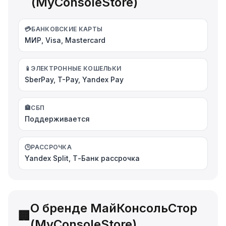
(MyConsoleStore)
💳
БАНКОВСКИЕ КАРТЫ
МИР, Visa, Mastercard
📱
ЭЛЕКТРОННЫЕ КОШЕЛЬКИ
SberPay, T-Pay, Yandex Pay
🏦
СБП
Поддерживается
🕒
РАССРОЧКА
Yandex Split, Т-Банк рассрочка
О бренде МайКонсольСтор
🏢
(MyConsoleStore)