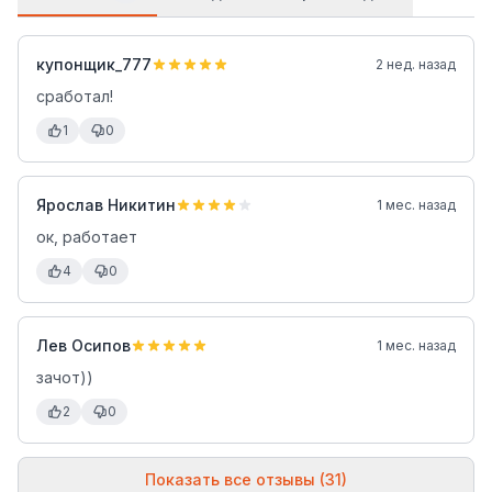
купонщик_777
2 нед. назад
сработал!
1
0
Ярослав Никитин
1 мес. назад
ок, работает
4
0
Лев Осипов
1 мес. назад
зачот))
2
0
Показать все отзывы (31)