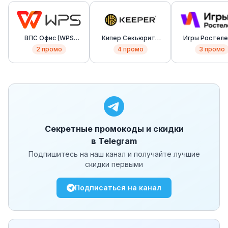
ВПС Офис (WPS
Кипер Секьюрити
Игры Ростел
Office)
(Keeper Security)
2
промо
4
промо
3
промо
Секретные промокоды и скидки
в Telegram
Подпишитесь на наш канал и получайте лучшие
скидки первыми
Подписаться на канал