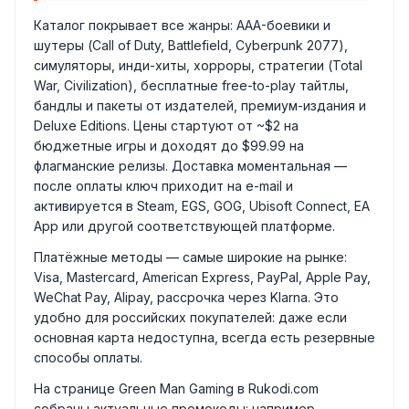
Каталог покрывает все жанры: AAA-боевики и
шутеры (Call of Duty, Battlefield, Cyberpunk 2077),
симуляторы, инди-хиты, хорроры, стратегии (Total
War, Civilization), бесплатные free-to-play тайтлы,
бандлы и пакеты от издателей, премиум-издания и
Deluxe Editions. Цены стартуют от ~$2 на
бюджетные игры и доходят до $99.99 на
флагманские релизы. Доставка моментальная —
после оплаты ключ приходит на e-mail и
активируется в Steam, EGS, GOG, Ubisoft Connect, EA
App или другой соответствующей платформе.
Платёжные методы — самые широкие на рынке:
Visa, Mastercard, American Express, PayPal, Apple Pay,
WeChat Pay, Alipay, рассрочка через Klarna. Это
удобно для российских покупателей: даже если
основная карта недоступна, всегда есть резервные
способы оплаты.
На странице Green Man Gaming в Rukodi.com
собраны актуальные промокоды: например,