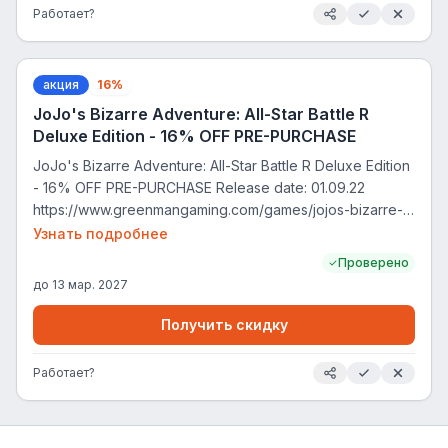
Работает?
акция
16%
JoJo's Bizarre Adventure: All-Star Battle R
Deluxe Edition - 16% OFF PRE-PURCHASE
JoJo's Bizarre Adventure: All-Star Battle R Deluxe Edition
- 16% OFF PRE-PURCHASE Release date: 01.09.22
https://www.greenmangaming.com/games/jojos-bizarre-
adventure-all-star-battle-r-deluxe-edition-pc/
Узнать подробнее
Проверено
до
13 мар. 2027
Получить скидку
Работает?