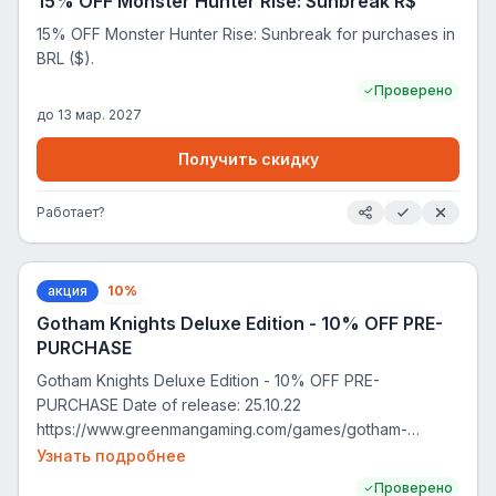
15% OFF Monster Hunter Rise: Sunbreak R$
15% OFF Monster Hunter Rise: Sunbreak for purchases in
BRL ($).
Проверено
до
13 мар. 2027
Получить скидку
Работает?
акция
10%
Gotham Knights Deluxe Edition - 10% OFF PRE-
PURCHASE
Gotham Knights Deluxe Edition - 10% OFF PRE-
PURCHASE Date of release: 25.10.22
https://www.greenmangaming.com/games/gotham-
knights-deluxe-edition-pc/
Узнать подробнее
Проверено