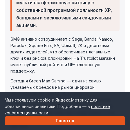
мультиплатформенную витрину с
собственной программой лояльности XP,
бандлами и эксклюзивными скидочными
акциями.
GMG активно сотрудничает с Sega, Bandai Namco,
Paradox, Square Enix, EA, Ubisoft, 2K и десятками
других издателей, что обеспечивает легальные
ключи без рисков блокировки. На Trustpilot магазин
имеет публичный рейтинг и UK-телефонную
поддержку.
Сегодня Green Man Gaming — один из самых
узнаваемых брендов на рынке цифровой
дистрибуции игр для PC. В отличие от
маркетплейсов вроде Eneba или G2A, где ключи
Мы используем cookie и Яндекс.Метрику для
продают сторонние продавцы, GMG работает по
обезличенной аналитики. Подробнее — в
политике
модели прямого партнёрства с издателями — это
конфиденциальности
.
исключает риски с скаммерами и нелегальными
Понятно
ключами.