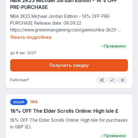
NBA 2K23 Michael Jordan Edition - 14% OFF
PRE-PURCHASE
NBA 2K23 Michael Jordan Edition - 14% OFF PRE-
PURCHASE Release date: 08.09.22
https://www.greenmangaming.com/games/nba-2k23-
michael-jordan-edition-pc/
Узнать подробнее
Проверено
до
8 авг. 2027
Получить скидку
Работает?
акция
18%
18% OFF The Elder Scrolls Online: High Isle £
18% OFF The Elder Scrolls Online: High Isle for purchases
in GBP (£).
Проверено