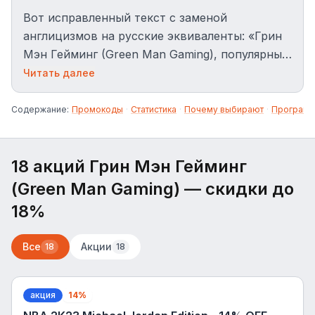
Вот исправленный текст с заменой
англицизмов на русские эквиваленты: «Грин
Мэн Гейминг (Green Man Gaming), популярный
магазин цифровых игр и подписок.
Читать далее
Используйте промокоды Грин Мэн Гейминг,
чтобы получить скидку до 18% на покупки.»
Содержание:
Промокоды
·
Статистика
·
Почему выбирают
·
Программ
18 акций Грин Мэн Гейминг
(Green Man Gaming)
— скидки до
18%
Все
Акции
18
18
акция
14%