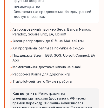
крупные обороты
ПРЕИМУЩЕСТВА
Эксклюзивные предложения, бандлы, ранний
доступ к новинкам
Авторизованный партнёр Sega, Bandai Namco,
✓
Paradox, Square Enix, EA, Ubisoft
Флеш-распродажи до 91% на AAA-тайтлы
✓
XP-программа: баллы за покупки → скидки
✓
Поддержка Steam, EGS, GOG, Ubisoft Connect, EA
✓
App
Моментальная доставка ключа на e-mail
✓
Рассрочка Klarna для дорогих игр
✓
Trustpilot-рейтинг с 15+ лет работы
✓
Как вступить:
Регистрация на
greenmangaming.com (доступна с РФ через
прямой переход). XP-баллы начисляются
автоматически с каждой покупки. Подписка на