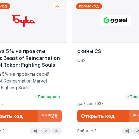
код
5%
промокод
ка 5% на проекты
скины CS
: Beast of Reincarnation
CS2
l Tokon: Fighting Souls
 5% на проекты серий:
of Reincarnation Marvel
 Fighting Souls
Проверено
Про
г.
до
7 авг. 2027
рыть код
***26
Открыть код
*
ет?
Работает?