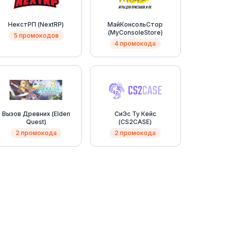
НекстРП (NextRP)
МайКонсольСтор
(MyConsoleStore)
5 промокодов
4 промокода
Вызов Древних (Elden
СиЭс Ту Кейс
Quest)
(CS2CASE)
2 промокода
2 промокода