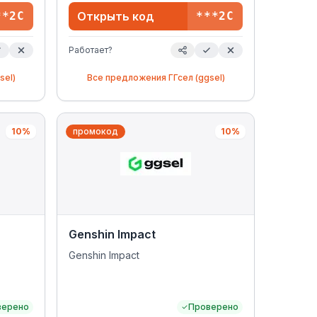
**2C
Открыть код
***2C
Работает?
sel)
Все предложения
ГГсел (ggsel)
10%
промокод
10%
Genshin Impact
Genshin Impact
верено
Проверено