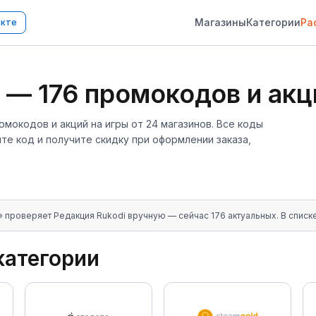
Магазины
Категории
Ра
акте
—
176
промокодов и акц
омокодов и акций
на игры
от
24
магазинов
. Все коды
е код и получите скидку при оформлении заказа,
» проверяет Редакция Rukodi вручную
— сейчас 176 актуальных
. В спис
категории