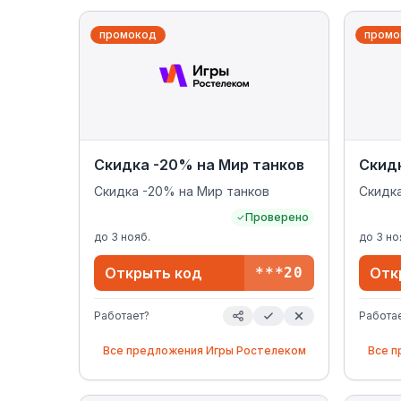
промокод
промо
Скидка -20% на Мир танков
Скидк
Скидка -20% на Мир танков
Скидка
Проверено
до
3 нояб.
до
3 но
Открыть код
***20
Отк
Работает?
Работа
Все предложения
Игры Ростелеком
Все 