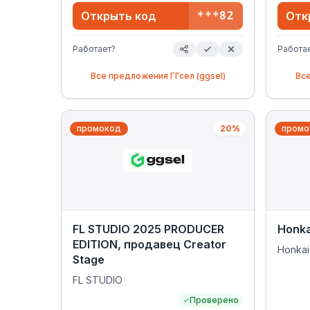
Открыть код
***82
Отк
Работает?
Работа
Все предложения
ГГсел (ggsel)
Вс
промокод
20%
промо
FL STUDIO 2025 PRODUCER
Honkai
EDITION, продавец Creator
Honkai 
Stage
FL STUDIO
Проверено