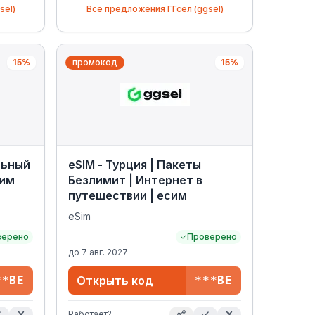
sel)
Все предложения
ГГсел (ggsel)
15%
промокод
15%
льный
eSIM - Турция | Пакеты
сим
Безлимит | Интернет в
путешествии | есим
eSim
верено
Проверено
до
7 авг. 2027
**BE
Открыть код
***BE
Работает?