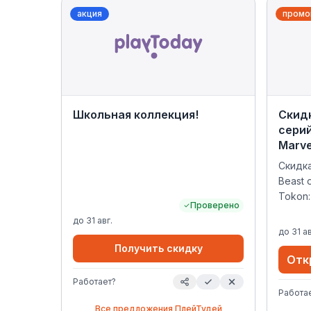
акция
промо
Школьная коллекция!
Скид
серий
Marve
Скидка
Beast 
Tokon:
Проверено
до
31 авг.
до
31 ав
Получить скидку
Отк
Работает?
Работа
Все предложения
ПлейТудей