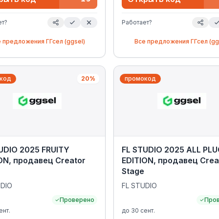
ет?
Работает?
е предложения
ГГсел (ggsel)
Все предложения
ГГсел (gg
код
20%
промокод
UDIO 2025 FRUITY
FL STUDIO 2025 ALL PLU
ON, продавец Creator
EDITION, продавец Crea
Stage
UDIO
FL STUDIO
Проверено
Про
ент.
до
30 сент.