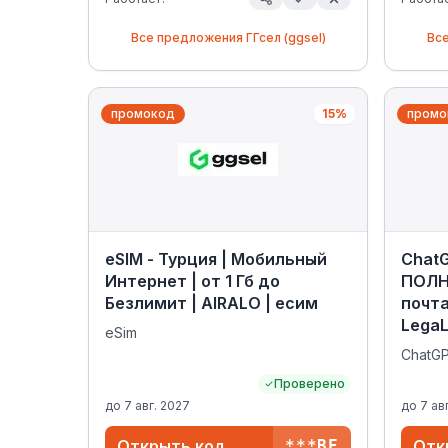
Все предложения
ГГсел (ggsel)
Вс
промокод
15%
промо
eSIM - Турция | Мобильный
ChatG
Интернет | от 1 Гб до
ПОЛН
Безлимит | AIRALO | есим
почта
Lega
eSim
ChatG
Проверено
до
7 авг. 2027
до
7 ав
Открыть код
***BE
Отк