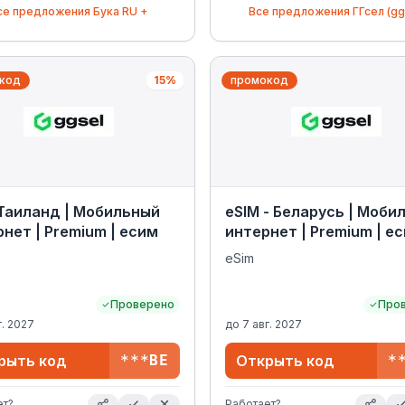
се предложения
Бука RU +
Все предложения
ГГсел (gg
код
15%
промокод
Таиланд | Мобильный
eSIM - Беларусь | Моби
нет | Premium | есим
интернет | Premium | е
eSim
Проверено
Про
г. 2027
до
7 авг. 2027
рыть код
***BE
Открыть код
*
ет?
Работает?