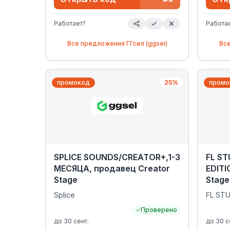
Работает?
Работа
Все предложения
ГГсел (ggsel)
Вс
промокод
25%
промо
SPLICE SOUNDS/CREATOR+,1-3
FL ST
МЕСЯЦА, продавец Creator
EDITI
Stage
Stage
Splice
FL ST
Проверено
до
30 сент.
до
30 с