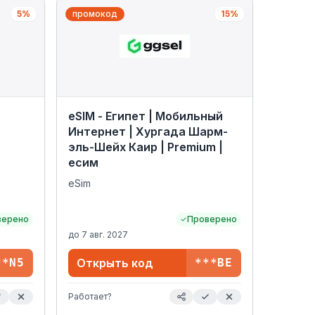
5%
промокод
15%
eSIM - Египет | Мобильный
Интернет | Хургада Шарм-
эль-Шейх Каир | Premium |
есим
eSim
верено
Проверено
до
7 авг. 2027
**N5
Открыть код
***BE
Работает?