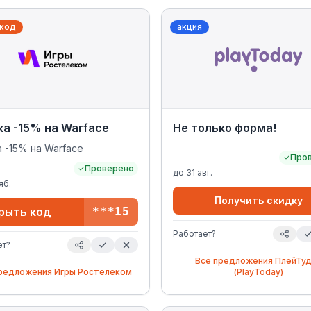
код
акция
а -15% на Warface
Не только форма!
 -15% на Warface
Про
Проверено
до
31 авг.
яб.
Получить скидку
рыть код
***15
Работает?
ет?
Все предложения
ПлейТу
предложения
Игры Ростелеком
(PlayToday)