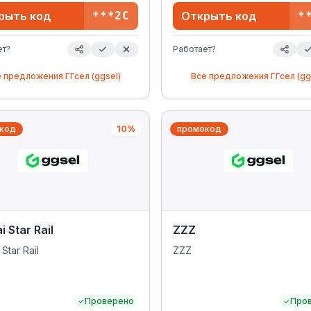
рыть код
***2C
Открыть код
*
ет?
Работает?
е предложения
ГГсел (ggsel)
Все предложения
ГГсел (gg
код
10%
промокод
 Star Rail
ZZZ
Star Rail
ZZZ
Проверено
Про