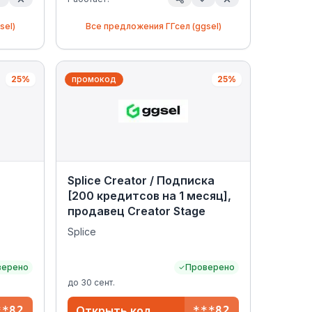
sel)
Все предложения
ГГсел (ggsel)
25%
промокод
25%
Splice Creator / Подписка
[200 кредитсов на 1 месяц],
продавец Creator Stage
Splice
верено
Проверено
до
30 сент.
**82
Открыть код
***82