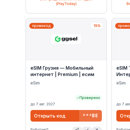
(PlayToday)
В
промокод
15%
промо
eSIM Грузия — Мобильный
eSIM 
интернет | Premium | есим
Интер
eSim
eSim
Проверено
до
7 авг. 2027
до
7 ав
Открыть код
***BE
Отк
Работает?
Работа