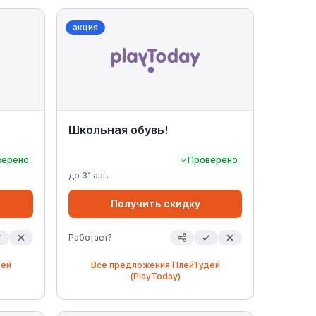
акция
Школьная обувь!
верено
Проверено
до
31 авг.
Получить скидку
Работает?
дей
Все предложения
ПлейТудей
(PlayToday)