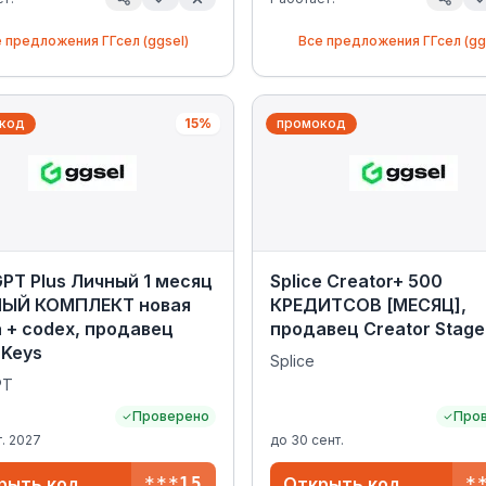
е предложения
ГГсел (ggsel)
Все предложения
ГГсел (gg
код
15%
промокод
PT Plus Личный 1 месяц
Splice Creator+ 500
ЫЙ КОМПЛЕКТ новая
КРЕДИТСОВ [МЕСЯЦ],
 + codex, продавец
продавец Creator Stage
LKeys
Splice
PT
Проверено
Про
г. 2027
до
30 сент.
рыть код
***15
Открыть код
*