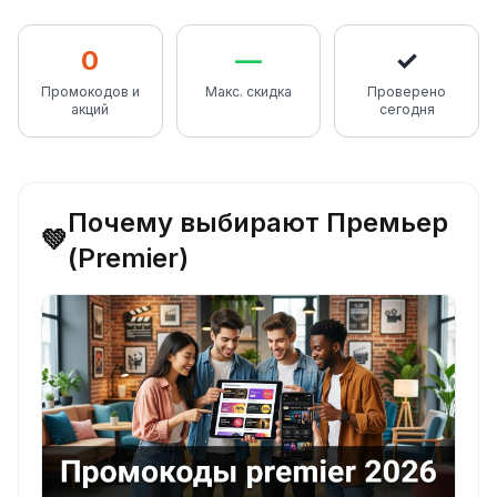
0
—
✓
Промокодов и
Макс. скидка
Проверено
акций
сегодня
Почему выбирают Премьер
💚
(Premier)