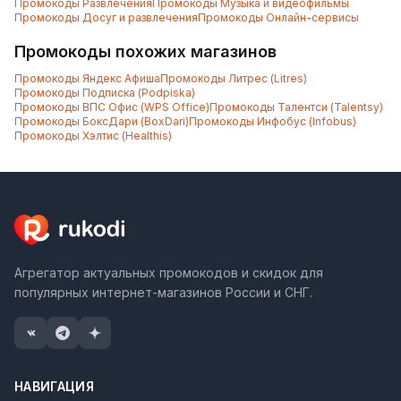
Промокоды
Развлечения
Промокоды
Музыка и видеофильмы
Промокоды
Досуг и развлечения
Промокоды
Онлайн-сервисы
Промокоды похожих магазинов
Промокоды
Яндекс Афиша
Промокоды
Литрес (Litres)
Промокоды
Подписка (Podpiska)
Промокоды
ВПС Офис (WPS Office)
Промокоды
Талентси (Talentsy)
Промокоды
БоксДари (BoxDari)
Промокоды
Инфобус (Infobus)
Промокоды
Хэлтис (Healthis)
Агрегатор актуальных промокодов и скидок для
популярных интернет-магазинов России и СНГ.
НАВИГАЦИЯ