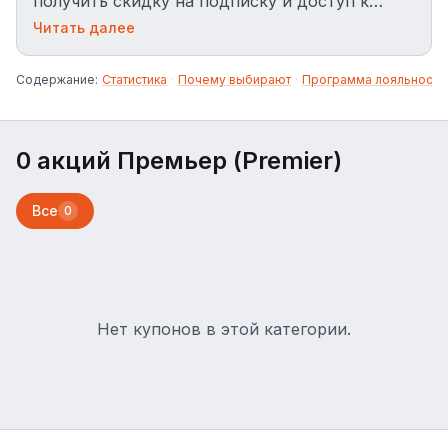
получить скидку на подписку и доступ к
премьерам.
Читать далее
Содержание:
Статистика
·
Почему выбирают
·
Программа лояльности
0 акций Премьер (Premier)
Все
0
Нет купонов в этой категории.