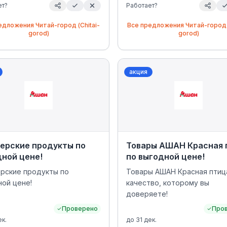
ет?
Работает?
редложения
Читай-город (Chitai-
Все предложения
Читай-город 
gorod)
gorod)
акция
ерские продукты по
Товары АШАН Красная 
ной цене!
по выгодной цене!
рские продукты по
Товары АШАН Красная птиц
ной цене!
качество, которому вы
доверяете!
Проверено
Про
ек.
до
31 дек.