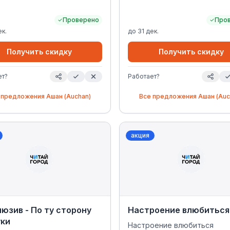
Проверено
Про
ек.
до
31 дек.
Получить скидку
Получить скидку
ет?
Работает?
 предложения
Ашан (Auchan)
Все предложения
Ашан (Auc
акция
юзив - По ту сторону
Настроение влюбиться
уки
Настроение влюбиться