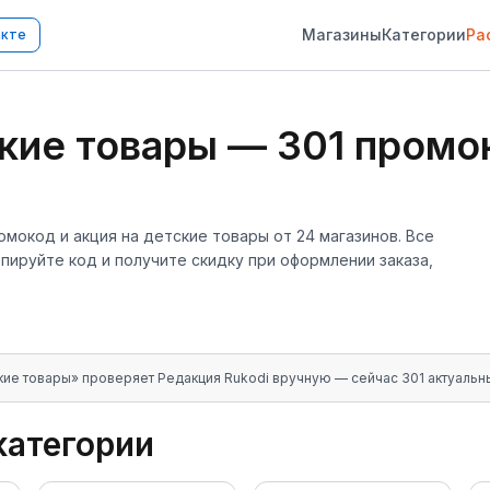
Магазины
Категории
Ра
акте
ские товары
—
301
промок
омокод и акция
на детские товары
от
24
магазинов
. Все
ируйте код и получите скидку при оформлении заказа,
кие товары
» проверяет Редакция Rukodi вручную
— сейчас 301 актуальн
категории