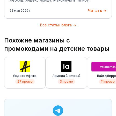
Леокид, Яндекс Афишу, Максимум и Тапибу.
Читать →
22 мая 2026 г.
Все статьи блога →
Похожие магазины с
промокодами на детские товары
Яндекс Афиша
Ламода (Lamoda)
Вайлдберр
(Wildberrie
27
промо
3
промо
11
промо