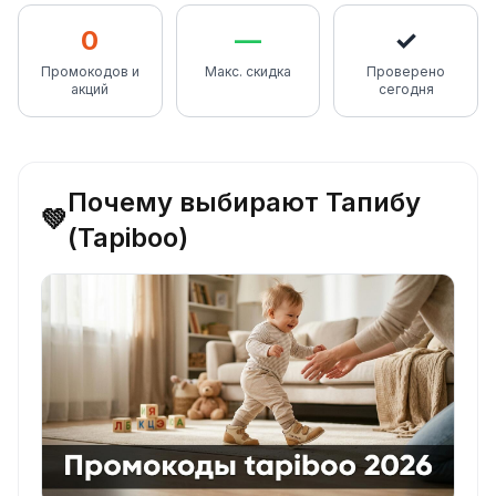
0
—
✓
Промокодов и
Макс. скидка
Проверено
акций
сегодня
Почему выбирают Тапибу
💚
(Tapiboo)