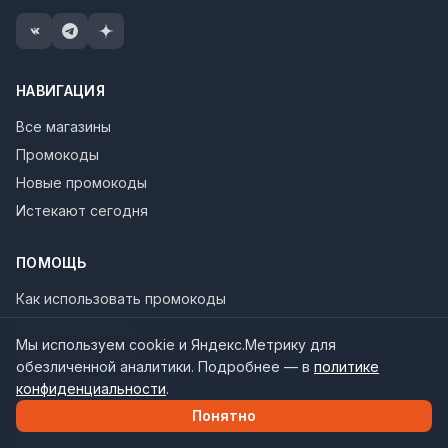
НАВИГАЦИЯ
Все магазины
Промокоды
Новые промокоды
Истекают сегодня
ПОМОЩЬ
Как использовать промокоды
Частые вопросы
Мы используем cookie и Яндекс.Метрику для
Связаться с нами
обезличенной аналитики. Подробнее — в
политике
Где взять промокоды
конфиденциальности
.
О нас
Понятно
Вакансии