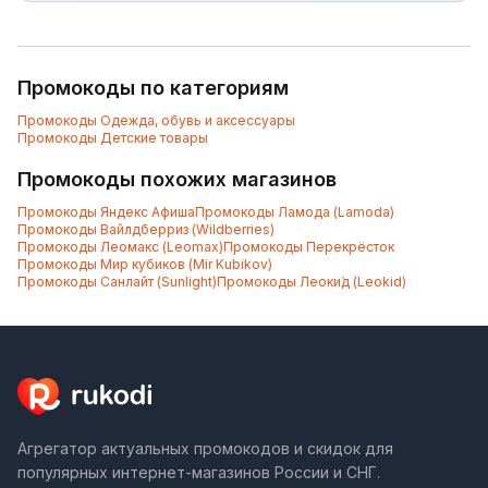
Промокоды по категориям
Промокоды
Одежда, обувь и аксессуары
Промокоды
Детские товары
Промокоды похожих магазинов
Промокоды
Яндекс Афиша
Промокоды
Ламода (Lamoda)
Промокоды
Вайлдберриз (Wildberries)
Промокоды
Леомакс (Leomax)
Промокоды
Перекрёсток
Промокоды
Мир кубиков (Mir Kubikov)
Промокоды
Санлайт (Sunlight)
Промокоды
Леоки́д (Leokid)
Агрегатор актуальных промокодов и скидок для
популярных интернет-магазинов России и СНГ.