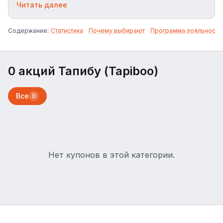
туфель, сандалий и сапог.
Читать далее
Содержание:
Статистика
·
Почему выбирают
·
Программа лояльности
0 акций Тапибу (Tapiboo)
Все
0
Нет купонов в этой категории.