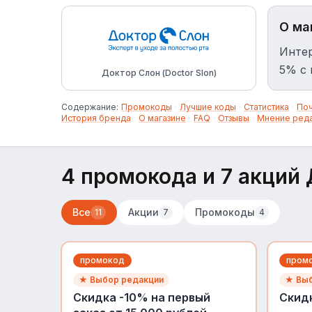
О ма
Интер
5% с 
Доктор Слон (Doctor Slon)
Содержание:
Промокоды
·
Лучшие коды
·
Статистика
·
По
История бренда
·
О магазине
·
FAQ
·
Отзывы
·
Мнение ред
4 промокода и 7 акций 
Все
Акции
Промокоды
11
7
4
промокод
пром
★ Выбор редакции
★ Выб
Скидка -10% на первый
Скидк