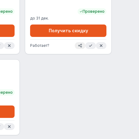
верено
Проверено
до
31 дек.
Получить скидку
Работает?
верено