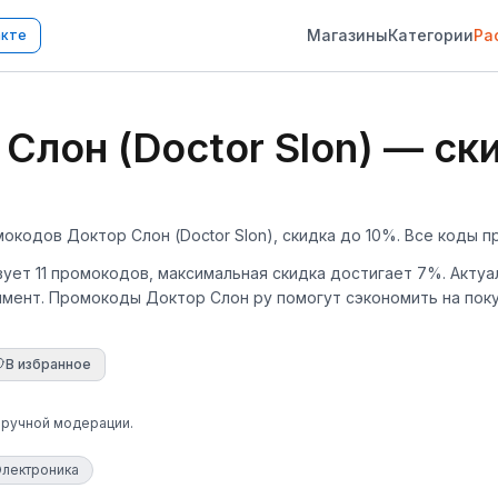
Магазины
Категории
Ра
акте
лон (Doctor Slon) — ски
мокодов Доктор Слон (Doctor Slon), скидка до 10%. Все коды п
твует 11 промокодов, максимальная скидка достигает 7%. Акт
тимент. Промокоды Доктор Слон ру помогут сэкономить на поку
В избранное
 ручной модерации.
Электроника