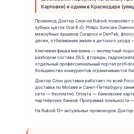
Карповки) и одним в Краснодаре (улиц
Промокод Доктор Слон на Rukodi позволяет сэко
зубных щёток Oral-B iO, Philips Sonicare Diam
межзубных ёршиков Curaprox и DenTek, флосс
дёсен, отбеливания эмали и детского ухода —
Ключевая фишка магазина — экспертный подхо
разбором состава (SLS, фториды, гидроксиап
отдельный профессиональный портал profi.doc
большинство конкурентов ограничиваются ба
Доктор Слон доставка работает по всей Росси
доставка по Москве и Санкт-Петербургу заним
сети — бесплатно. Оплата — банковские карты
партнёрских банков. Программа лояльности —
На Rukodi 13+ актуальных промокодов Доктор