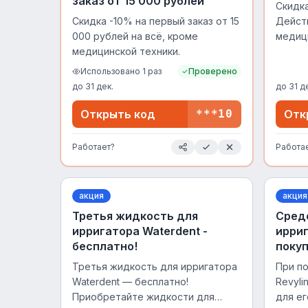
заказ от 15 000 рублей
Скидка
Скидка -10% на первый заказ от 15
Действ
000 рублей на всё, кроме
медиц
медицинской техники.
Использовано
1
раз
Проверено
до
31 дек.
до
31 д
Открыть код
***10
Отк
Работает?
Работа
акция
акция
Третья жидкость для
Сред
ирригатора Waterdent -
ирриг
бесплатно!
покуп
Третья жидкость для ирригатора
При п
Waterdent — бесплатно!
Revyli
Приобретайте жидкости для
для ег