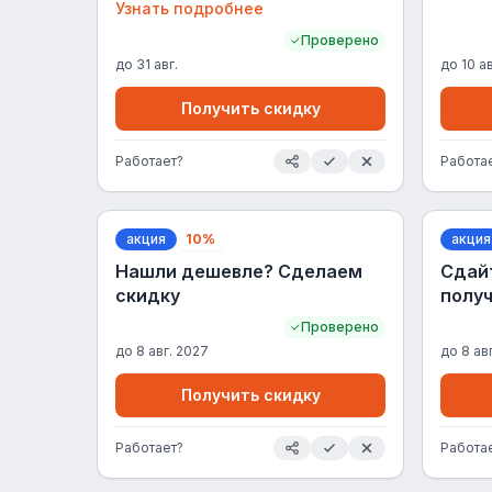
ирригатора по самой выгодной
Узнать подробнее
цене!
Проверено
до
31 авг.
до
10 ав
Получить скидку
Работает?
Работа
акция
10%
акция
Нашли дешевле? Сделаем
Сдай
скидку
получ
Проверено
до
8 авг. 2027
до
8 ав
Получить скидку
Работает?
Работа