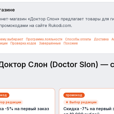
газине
нет-магазин «Доктор Слон» предлагает товары для ги
промокодами на сайте Rukodi.com.
чему выбирают
·
Программа лояльности
·
Способы оплаты
·
Доставка
·
А
акции
·
Проверка кодов
·
Завершённые
·
Похожие
Доктор Слон (Doctor Slon)
— с
окод
промокод
ор редакции
★ Выбор редакции
а -5% на первый заказ
Скидка -7% на первый 