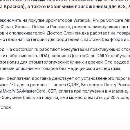
а Красная), а также мобильным приложением для iOS, A
номить на покупке ирригаторов Waterpik, Philips Sonicare AirFl
ondClean, Soocas, Oclean и Panasonic, реминерализирующих паст B
ов и ополаскивателей. Доктор Слон скидка работает на товар
 отдельная категория для родителей с пастами без фтора и щё
д. На doctorslon.ru работают консультации практикующих сто
атит, абразивность RDA), сервис «ДокторСлон DAILY» с обуча
torslon.ru для стоматологических клиник и врачей. Это редк
зовыми описаниями товаров без медицинской экспертизы.
и: бесплатная доставка действует от установленного порога 
ает 1-2 дня, в регионы — через СДЭК, Boxberry и Почту Росси
 Мир/VISA/MasterCard, СБП, оплата при получении в магазине,
 бонусные баллы за покупки, ими можно оплатить до 30% сле
 Слон.