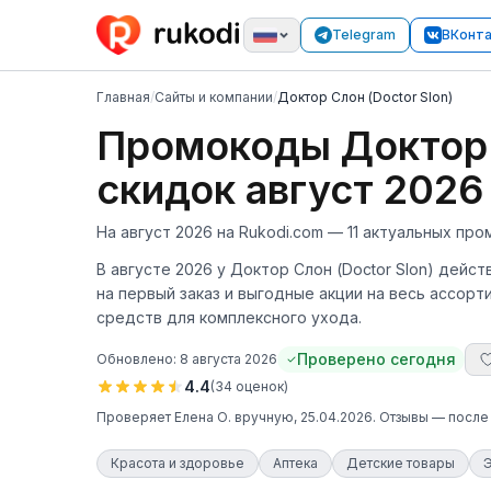
Telegram
ВКонт
Главная
/
Сайты и компании
/
Доктор Слон (Doctor Slon)
Промокоды Доктор С
скидок август 2026
На август 2026 на Rukodi.com — 11 актуальных про
В августе 2026 у Доктор Слон (Doctor Slon) дейс
на первый заказ и выгодные акции на весь ассор
средств для комплексного ухода.
Проверено сегодня
Обновлено:
8 августа 2026
4.4
(
34
оценок
)
Проверяет
Елена О.
вручную
, 25.04.2026
. Отзывы — после
Красота и здоровье
Аптека
Детские товары