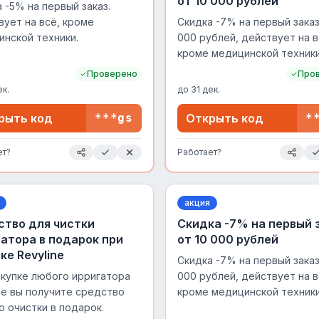
от 10 000 рублей
 -5% на первый заказ.
ует на всё, кроме
Скидка -7% на первый заказ
инской техники.
000 рублей, действует на в
кроме медицинской техники
Проверено
Про
ек.
до
31 дек.
рыть код
***gs
Открыть код
*
ет?
Работает?
акция
ство для чистки
Скидка -7% на первый 
атора в подарок при
от 10 000 рублей
ке Revyline
Скидка -7% на первый заказ
окупке любого ирригатора
000 рублей, действует на в
ne вы получите средство
кроме медицинской техники
о очистки в подарок.