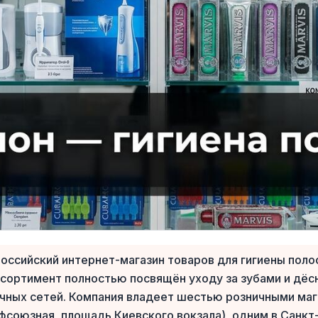
ссийский интернет-магазин товаров для гигиены полос
сортимент полностью посвящён уходу за зубами и дёсн
течных сетей. Компания владеет шестью розничными ма
офсоюзная, площадь Киевского вокзала), одним в Санк