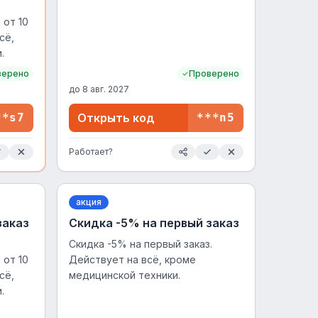
 от 10
сё,
.
верено
Проверено
до
8 авг. 2027
**s7
Открыть код
***n5
Работает?
акция
заказ
Скидка -5% на первый заказ
Скидка -5% на первый заказ.
 от 10
Действует на всё, кроме
сё,
медицинской техники.
.