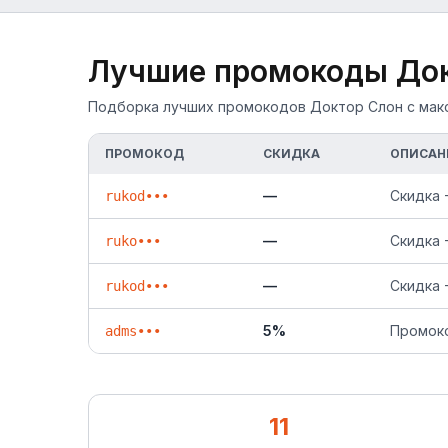
Лучшие промокоды
Док
Подборка лучших промокодов Доктор Слон с макси
ПРОМОКОД
СКИДКА
ОПИСАН
—
Скидка 
rukod•••
—
Скидка 
ruko•••
—
Скидка 
rukod•••
5%
Промоко
adms•••
11