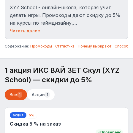
XYZ School - онлайн-школа, которая учит
делать игры. Промокоды дают скидку до 5%
на курсы по геймдизайну,
программированию, 3D-моделированию и
Читать далее
другим направлениям.
Содержание:
Промокоды
·
Статистика
·
Почему выбирают
·
Способы 
1 акция ИКС ВАЙ ЗЕТ Скул (XYZ
School)
— скидки до 5%
Все
Акции
1
1
акция
5%
Скидка 5 % на заказ
Проверено