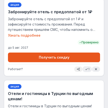
Путешествий. *Обращаем ваше внимание на то, что в
акция
программе лояльности не участвуют бронирования,
Забронируйте отель с предоплатой от 1₽
в которых применяется промокод
Забронируйте отель с предоплатой от 1 ₽ и
зафиксируйте стоимость проживания. Перед
путешествием пришлём СМС, чтобы напомнить о
финальной оплате. Кстати, на бронирование с
Узнать подробнее
отложенным платежом также распространяется
Проверено
кешбэк — возвращаем до 20% баллами Плюса.
до
5 авг. 2027
Получить скидку
Работает?
1
акция
Отели и гостиницы в Турции по выгодным
ценам!
Отели и гостиницы в Турции по выгодным ценам!