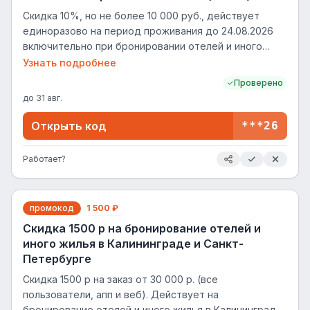
Скидка 10%, но не более 10 000 руб., действует
единоразово на период проживания до 24.08.2026
включительно при бронировании отелей и иного
жилья по направлению Шанхай (Китай)
Узнать подробнее
Проверено
до
31 авг.
Открыть код
***26
Работает?
промокод
1 500 ₽
Скидка 1500 р на бронирование отелей и
иного жилья в Калининграде и Санкт-
Петербурге
Скидка 1500 р на заказ от 30 000 р. (все
пользователи, апп и веб). Действует на
бронирование отелей и иного жилья в Калининграде