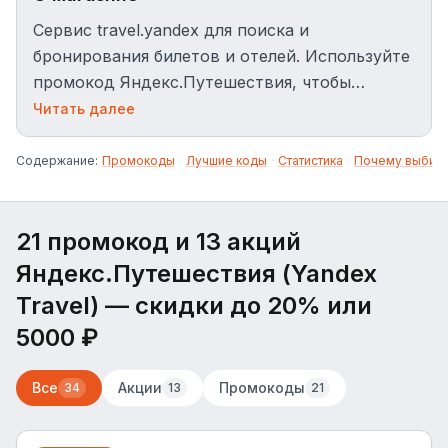
Сервис travel.yandex для поиска и
бронирования билетов и отелей. Используйте
промокод Яндекс.Путешествия, чтобы
получить скидку до 20% на первый заказ или
Читать далее
кэшбэк.
Содержание:
Промокоды
·
Лучшие коды
·
Статистика
·
Почему выбир
21 промокод и 13 акций
Яндекс.Путешествия (Yandex
Travel)
— скидки до 20% или
5000 ₽
Все
Акции
Промокоды
34
13
21