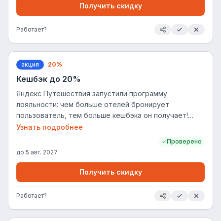
Получить скидку
Работает?
акция
20%
Кешбэк до 20%
Яндекс Путешествия запустили программу
лояльности: чем больше отелей бронирует
пользователь, тем больше кешбэка он получает!
Кешбэк начисляется в виде баллов Яндекс Плюса,
Узнать подробнее
которые можно тратить на поездки или
Проверено
использовать в других сервисах Яндекса. В
до
5 авг. 2027
программе предусмотрено 4 уровня: те, кто только
начал пользоваться сервисом, будут получать до 5%
Получить скидку
кешбэка, а активные клиенты Путешествий — до
20%. Хорошая новость: для того, чтобы достичь
Работает?
первого уровня, не потребуется ни одного
бронирования! Кешбэк 5% уже ждёт пользователей