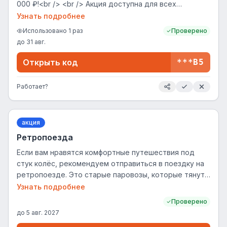
000 ₽!<br /> <br /> Акция доступна для всех
клиентов во всех городах и странах присутствия
Узнать подробнее
сервиса. Не суммируется с баллами Яндекс Плюс,
Использовано
1
раз
Проверено
действует на сайте и в мобильном приложении.</p>
до
31 авг.
Открыть код
***B5
Работает?
акция
Ретропоезда
Если вам нравятся комфортные путешествия под
стук колёс, рекомендуем отправиться в поездку на
ретропоезде. Это старые паровозы, которые тянут
туристические поезда по уникальным маршрутам.
Узнать подробнее
Каждая поездка на ретропоезде — это страница
Проверено
истории страны.
до
5 авг. 2027