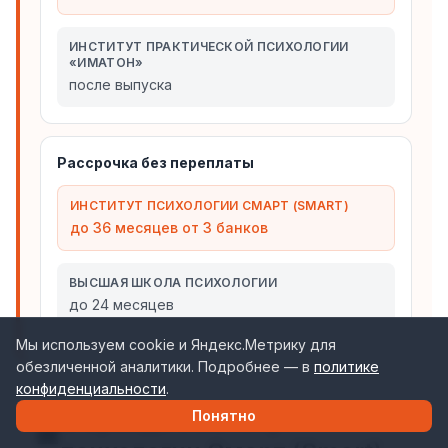
ИНСТИТУТ ПРАКТИЧЕСКОЙ ПСИХОЛОГИИ
«ИМАТОН»
после выпуска
Рассрочка без переплаты
ИНСТИТУТ ПСИХОЛОГИИ СМАРТ (SMART)
до 36 месяцев от 3 банков
ВЫСШАЯ ШКОЛА ПСИХОЛОГИИ
до 24 месяцев
Мы используем cookie и Яндекс.Метрику для
обезличенной аналитики. Подробнее — в
политике
конфиденциальности
.
О бренде Институт
Понятно
🏢