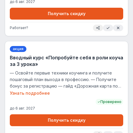
до
6 авг. 2027
Получить скидку
Работает?
акция
Вводный курс «Попробуйте себя в роли коуча
за 3 урока»
— Освойте первые техники коучинга и получите
пошаговый план выхода в профессию. — Получите
бонус за регистрацию — гайд «Дорожная карта по
старту карьеры в коучингу» с шагами от первых
Узнать подробнее
клиентов до международной регистрации. —
Проверено
Проходите уроки и получайте 11 бонусов по коучингу.
до
6 авг. 2027
— Пройдите 3 урока и овладейте тремя ключевыми
инструментами коучинга. — Попробуйте себя в роли
Получить скидку
коуча за 3 урока. Научитесь ключевым техникам,
получите сертификат и грант 120 000 ₽! Покупатель