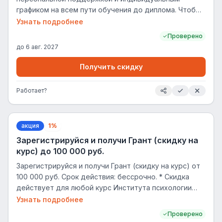
графиком на всем пути обучения до диплома. Чтобы
обучение не превращалось в испытание на
Узнать подробнее
прочность, а приносило удовольствие и
Проверено
гарантированный результат, мы разработали ВИП-
до
6 авг. 2027
программу обучения «Эксперт». Она создана
специально для тех, кому важен индивидуальный
Получить скидку
подход, личное сопровождение на каждом этапе и
уверенность в получении диплома: -
Работает?
Персонализированный план обучения - Фокусировка
полностью на обучении - Психологическая
поддержка
акция
1%
Зарегистрируйся и получи Грант (скидку на
курс) до 100 000 руб.
Зарегистрируйся и получи Грант (скидку на курс) от
100 000 руб. Срок действия: бессрочно. * Скидка
действует для любой курс Института психологии
Smart. Подробная информация на сайте Smart.
Узнать подробнее
Проверено