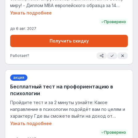
миру! - Диплом MBA европейского образца за 14
месяцев - Первые консультации уже через 7
Узнать подробнее
месяцев обучения
Проверено
до
6 авг. 2027
Получить скидку
Работает?
акция
Бесплатный тест на профориентацию в
психологии
Пройдите тест и за 2 минуты узнайте: Какое
направление в психологии подойдёт вам по целям и
характеру Где вы сможете выйти на доход от
3.000₽ за сессию Как получить диплом гос. образца
Узнать подробнее
с практикой, поддержкой и грантом 100.000₽
Проверено