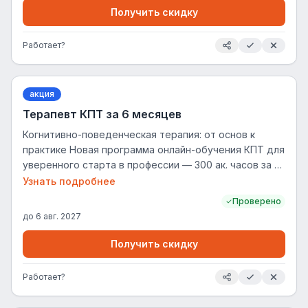
Получить скидку
Работает?
акция
Терапевт КПТ за 6 месяцев
Когнитивно-поведенческая терапия: от основ к
практике Новая программа онлайн-обучения КПТ для
уверенного старта в профессии — 300 ак. часов за 6
месяцев Освоите основы профессии и станете
Узнать подробнее
психологом в научно-обоснованном методе
Проверено
Концентрированная практика с супервизией
до
6 авг. 2027
Профессиональная переподготовка подходит для
новичков. Кому подойдет курс «Когнитивно-
Получить скидку
поведенческая терапия: от основ к практике» Три
типичных запроса наших студентов. Для каждого —
Работает?
свой акцент в программе и поддержке: -Тем, кто
хочет сменить профессию и войти в психологию с