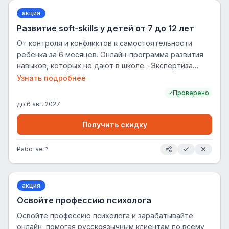
нуляТем, кто хочет сменить профессию и войти в
акция
психологию с нуля -Тем, кто хочет помогать людям и
Развитие soft-skills у детей от 7 до 12 лет
начать консультировать уже во время обученияТем,
кто хочет помогать людям и начать консультировать
От контроля и конфликтов к самостоятельности
уже во время обучения -Тем, кто уже в психологии и
ребенка за 6 месяцев. Онлайн-программа развития
хочет углубиться в подход
навыков, которых не дают в школе. -Экспертиза
мирового уровня, подтвержденная обучением 30
Узнать подробнее
000+ психологов из 84 стран -96% родителей
Проверено
отмечают прогресс ребенка -Авторские программы
до
6 авг. 2027
для разных возрастов и целей -Живой формат: дети
с нетерпением ждут следующего урока
Получить скидку
Работает?
акция
Освойте профессию психолога
Освойте профессию психолога и зарабатывайте
онлайн, помогая русскоязычным клиентам по всему