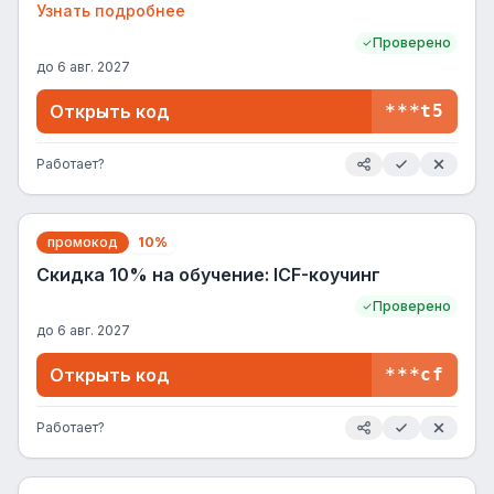
перед оплатой. Действует на направление Высшего
Узнать подробнее
образования.
Проверено
до
6 авг. 2027
Открыть код
***t5
Работает?
промокод
10%
Скидка 10% на обучение: ICF-коучинг
Проверено
до
6 авг. 2027
Открыть код
***cf
Работает?