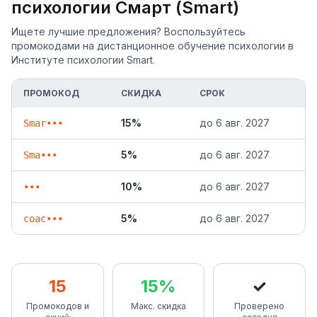
психологии Смарт (Smart)
самостоятельно найти решение. — 4 урок.
Секретный урок: узнаете, как пройти путь от новичка
Ищете лучшие предложения? Воспользуйтесь
до сертифицированного ICF-коуча и начать
промокодами на дистанционное обучение психологии в
зарабатывать уже в процессе обучения.
Институте психологии Smart.
ПРОМОКОД
СКИДКА
СРОК
15%
до
6 авг. 2027
Smar•••
5%
до
6 авг. 2027
Sma•••
10%
до
6 авг. 2027
•••
5%
до
6 авг. 2027
coac•••
15
15%
✓
Промокодов и
Макс. скидка
Проверено