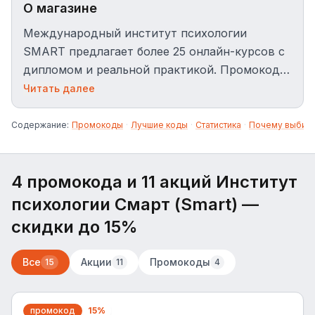
О магазине
Международный институт психологии
SMART предлагает более 25 онлайн-курсов с
дипломом и реальной практикой. Промокоды
на Rukodi.com дают скидку до 5% на
Читать далее
обучение.
Содержание:
Промокоды
·
Лучшие коды
·
Статистика
·
Почему выбир
4 промокода и 11 акций Институт
психологии Смарт (Smart)
—
скидки до 15%
Все
Акции
Промокоды
15
11
4
промокод
15%