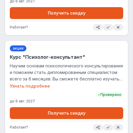
до
6 авг. 2027
Получить скидку
Работает?
акция
Курс "Психолог-консультант"
Научим основам психологического консультирования
и поможем стать дипломированным специалистом
всего за 6 месяцев. Вы сможете бесплатно изучать
теорию по одному интересующему курсу: Семейная
Узнать подробнее
психология Детский психолог (с практическим
Проверено
изучением детской нейропсихологии) Клиническая
до
6 авг. 2027
психология Когнитивно-поведенческая терапия в
практике психолога Гештальт-терапия в практике
Получить скидку
психолога Бизнес-психология Кризисная психология
Сексология Коучинг 2.0 «От фундаментального — к
Работает?
безграничному»