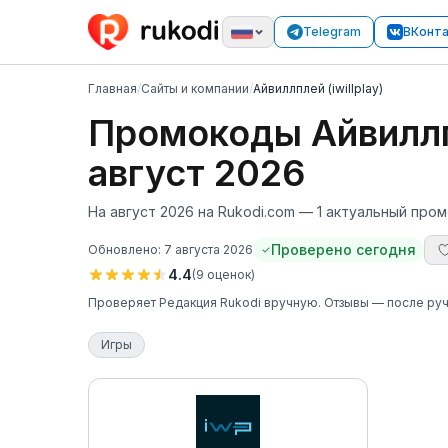
Telegram
ВКонт
Главная
/
Сайты и компании
/
Айвиллплей (iwillplay)
Промокоды Айвиллпле
август 2026
На август 2026 на Rukodi.com — 1 актуальный промо
Проверено сегодня
Обновлено:
7 августа 2026
4.4
(
9
оценок
)
Проверяет
Редакция Rukodi
вручную
. Отзывы — после ру
Игры