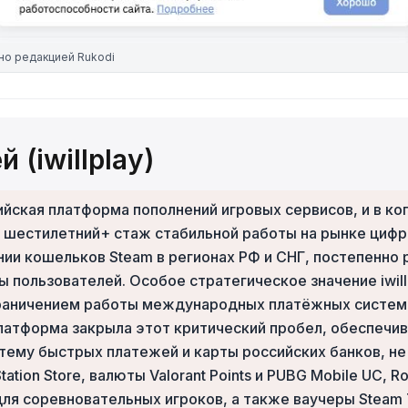
но
редакцией Rukodi
 (iwillplay)
оссийская платформа пополнений игровых сервисов, и в 
 шестилетний+ стаж стабильной работы на рынке цифро
нии кошельков Steam в регионах РФ и СНГ, постепенн
 пользователей. Особое стратегическое значение iwill
аничением работы международных платёжных систем Vis
 Платформа закрыла этот критический пробел, обеспеч
тему быстрых платежей и карты российских банков, не 
tation Store, валюты Valorant Points и PUBG Mobile UC,
s для соревновательных игроков, а также ваучеры Steam