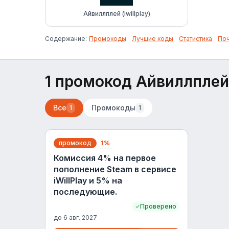
Айвиллплей (iwillplay)
Содержание:
Промокоды
·
Лучшие коды
·
Статистика
·
По
1 промокод Айвиллплей (
Все
Промокоды
1
1
промокод
1%
Комиссия 4% на первое
пополнение Steam в сервисе
iWillPlay и 5% на
последующие.
Проверено
до
6 авг. 2027