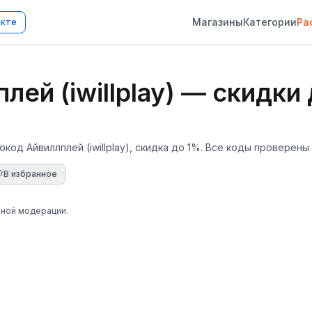
Магазины
Категории
Ра
акте
й (iwillplay) — скидки 
код Айвиллплей (iwillplay), скидка до 1%. Все коды проверены 
В избранное
чной модерации.