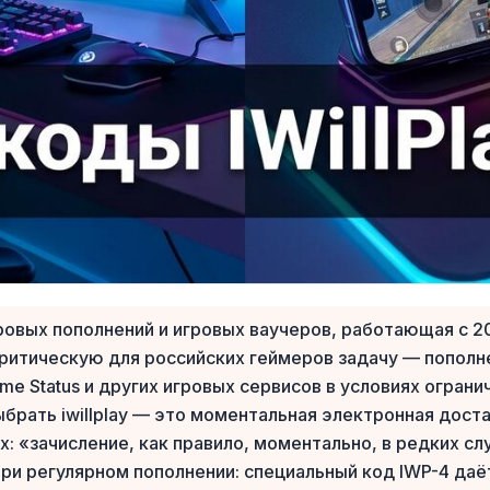
фровых пополнений и игровых ваучеров, работающая с 
итическую для российских геймеров задачу — пополнение
 Prime Status и других игровых сервисов в условиях огр
брать iwillplay — это моментальная электронная доста
ах: «зачисление, как правило, моментально, в редких с
 при регулярном пополнении: специальный код IWP-4 да