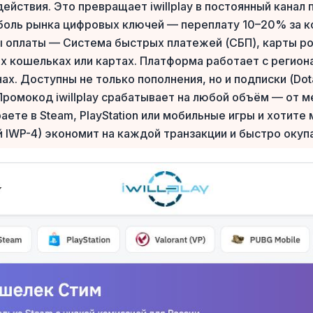
йствия. Это превращает iwillplay в постоянный канал
 боль рынка цифровых ключей — переплату 10–20% за 
оплаты — Система быстрых платежей (СБП), карты росс
х кошельках или картах. Платформа работает с региона
х. Доступны не только пополнения, но и подписки (Dota P
. Промокод iwillplay срабатывает на любой объём — от 
раете в Steam, PlayStation или мобильные игры и хотит
й IWP-4) экономит на каждой транзакции и быстро окуп