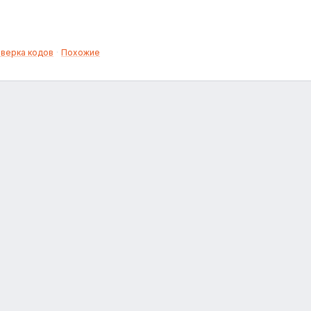
верка кодов
·
Похожие