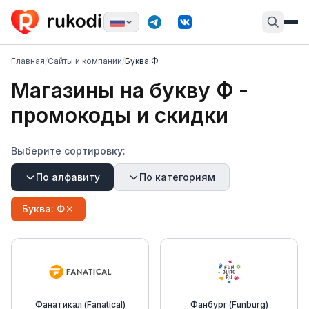
Главная
/
Сайты и компании
/
Буква Ф
Магазины на букву
Ф
-
промокоды и скидки
Выберите сортировку:
По алфавиту
По категориям
Буква:
Ф
Фанатикал (Fanatical)
Фанбург (Funburg)