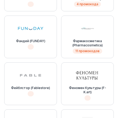
4 промокода
Фандей (FUNDAY)
Фармакосметика
(Pharmacosmetica)
11 промокодов
Фейблстор (Fablestore)
Феномен Культуры (F-
K.art)