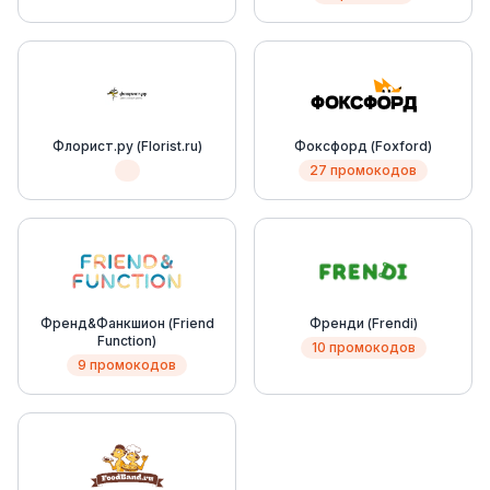
Флорист.ру (Florist.ru)
Фоксфорд (Foxford)
27 промокодов
Френд&Фанкшион (Friend
Френди (Frendi)
Function)
10 промокодов
9 промокодов