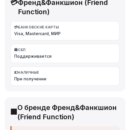
💳
Френд&Фанкшион (Friend
Function)
💳
БАНКОВСКИЕ КАРТЫ
Visa, Mastercard, МИР
🏦
СБП
Поддерживается
💵
НАЛИЧНЫЕ
При получении
О бренде Френд&Фанкшион
🏢
(Friend Function)