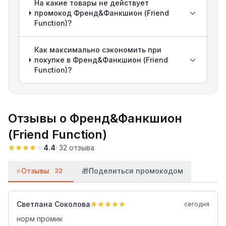
На какие товары не действует
промокод Френд&Фанкшион (Friend
Function)?
Как максимально сэкономить при
покупке в Френд&Фанкшион (Friend
Function)?
Отзывы о
Френд&Фанкшион
(Friend Function)
4.4
·
32
отзыва
⭐
Отзывы
🎁
Поделиться промокодом
32
Светлана Соколова
сегодня
норм промик