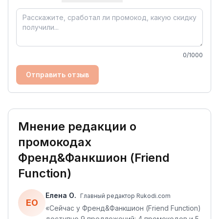
0
/1000
Отправить отзыв
Мнение редакции о
промокодах
Френд&Фанкшион (Friend
Function)
Елена О.
Главный редактор Rukodi.com
ЕО
«
Сейчас у Френд&Фанкшион (Friend Function)
доступно 9 предложений: 4 промокодов и 5