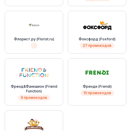
Флорист.ру (Florist.ru)
Фоксфорд (Foxford)
27 промокодов
Френд&Фанкшион (Friend
Френди (Frendi)
Function)
10 промокодов
9 промокодов