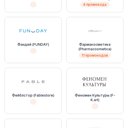
4 промокода
Фандей (FUNDAY)
Фармакосметика
(Pharmacosmetica)
11 промокодов
Фейблстор (Fablestore)
Феномен Культуры (F-
K.art)