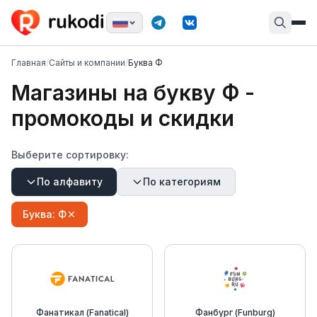
Главная
/
Сайты и компании
/
Буква Ф
Магазины на букву
Ф
-
промокоды и скидки
Выберите сортировку:
По алфавиту
По категориям
Буква:
Ф
Фанатикал (Fanatical)
Фанбург (Funburg)