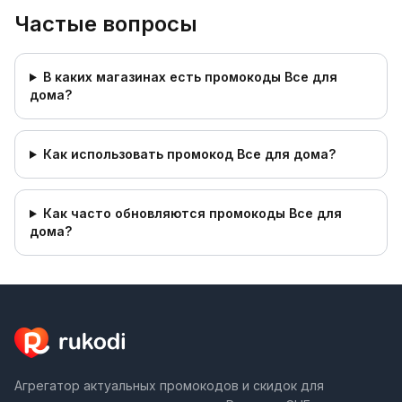
применяйте промокод для максимальной
Частые вопросы
экономии.
Сравнивайте цены в нескольких магазинах с
В каких магазинах есть промокоды Все для
промокодами — итоговая стоимость может
дома?
существенно различаться. На Rukodi.com собраны
коды для всех магазинов категории «Все для
Как использовать промокод Все для дома?
дома».
Узнайте подробнее,
как использовать промокоды
Как часто обновляются промокоды Все для
при покупках, или посмотрите,
где найти лучшие
дома?
промокоды
. Ответы на популярные вопросы — в
разделе
частых вопросов
. Читайте
отзывы
пользователей
о том, как они экономят с
помощью промокодов.
Агрегатор актуальных промокодов и скидок для