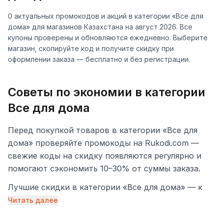
0
актуальных промокодов и акций
в категории «
Все для
дома
» для магазинов
Казахстана
на
август 2026
. Все
купоны проверены и обновляются ежедневно. Выберите
магазин, скопируйте код и получите скидку при
оформлении заказа — бесплатно и без регистрации.
Советы по экономии в категории
Все для дома
Перед покупкой товаров в категории «Все для
дома» проверяйте промокоды на Rukodi.com —
свежие коды на скидку появляются регулярно и
помогают сэкономить 10–30% от суммы заказа.
Лучшие скидки в категории «Все для дома» — к
Чёрной пятнице, Новому году и в межсезонье.
Читать далее
Планируйте крупные покупки к этим датам и