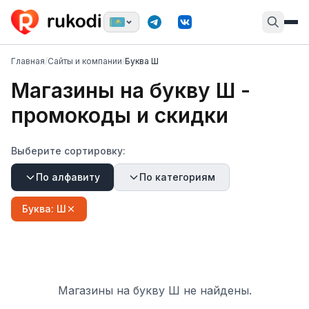
Главная
/
Сайты и компании
/
Буква Ш
Магазины на букву
Ш
-
промокоды и скидки
Выберите сортировку:
По алфавиту
По категориям
Буква:
Ш
Магазины на букву
Ш
не найдены.