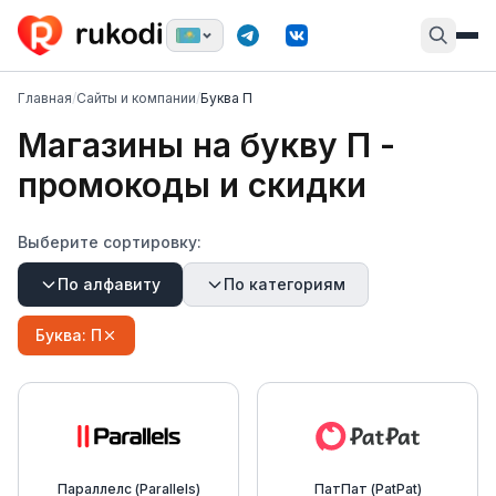
Главная
/
Сайты и компании
/
Буква П
Магазины на букву
П
-
промокоды и скидки
Выберите сортировку:
По алфавиту
По категориям
Буква:
П
Параллелс (Parallels)
ПатПат (PatPat)