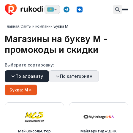
Главная
/
Сайты и компании
/
Буква М
Магазины на букву
М
-
промокоды и скидки
Выберите сортировку:
По алфавиту
По категориям
Буква:
М
МайКонсольСтор
МайХеритидж ДНК