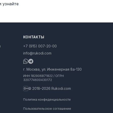
и узнайте
КОНТАКТЫ
ы
+7 (915) 007-20-00
info@rukodi.com
г. Москва, ул. Инженерная 8а-130
ИНН 182906871822 / ОГРН
320774600430172
© 2018–2026 Rukodi.com
0+
Политика конфиденциальности
Пользовательское соглашение