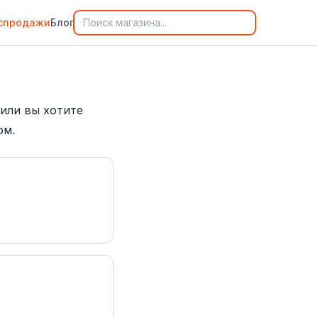
спродажи
Блог
 или вы хотите
ом.