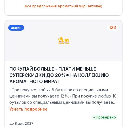
Все предложения
Ароматный мир (Amwine)
акция
12%
ПОКУПАЙ БОЛЬШЕ - ПЛАТИ МЕНЬШЕ!
СУПЕРСКИДКИ ДО 20%* НА КОЛЛЕКЦИЮ
АРОМАТНОГО МИРА!
∙ При покупке любых 5 бутылок со специальными
ценниками вы получаете 12%. ∙ При покупке любых 10
бутылок со специальными ценниками вы получаете
16%. ∙ При покупке любых 14 бутылок со
Узнать подробнее
специальными ценниками вы получаете 20% * Скидка
Проверено
действует только на напитки из «Коллекции АМ», не
до
8 авг. 2027