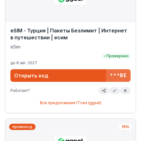
eSIM - Турция | Пакеты Безлимит | Интернет
в путешествии | есим
eSim
Проверено
до
8 авг. 2027
Открыть код
***BE
Работает?
Все предложения
ГГсел (ggsel)
промокод
15%