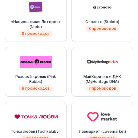
«Национальная Лотерея»
Столото (Stoloto)
(Nloto)
8 промокодов
9 промокодов
Розовый кролик (Pink
МайХеритидж ДНК
Rabbit)
(MyHeritage DNA)
8 промокодов
7 промокодов
Точка любви (Tochkalubvi)
Лавмаркет (Lovemarket)