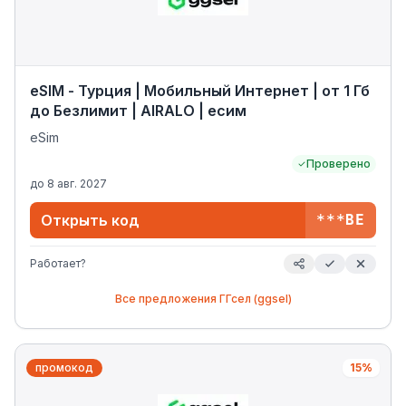
eSIM - Турция | Мобильный Интернет | от 1 Гб
до Безлимит | AIRALO | есим
eSim
Проверено
до
8 авг. 2027
Открыть код
***BE
Работает?
Все предложения
ГГсел (ggsel)
промокод
15%