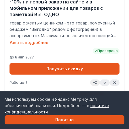
-10% на первый заказ на сайте и в
мобильном приложении для товаров с
пометкой ВЫГОДНО
товар с желтым ценником - это товар, помеченный
бейджем "Выгодно" рядом с фотографией) в
ассортименте. Максимальное количество позиций
для получения скидки на первый заказ 10% — 80 шт.
Узнать подробнее
Проверено
до
8 авг. 2027
Получить скидку
Работает?
Все предложения
Ароматный мир (Amwine)
Мы используем cookie и Яндекс.Метрику для
обезличенной аналитики. Подробнее — в
политике
конфиденциальности
.
акция
25%
Понятно