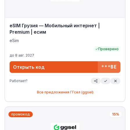
eSIM Грузия — Мобильный интернет |
Premium | есим
eSim
Проверено
до
8 авг. 2027
Открыть код
***BE
Работает?
Все предложения
ГГсел (ggsel)
промокод
15%