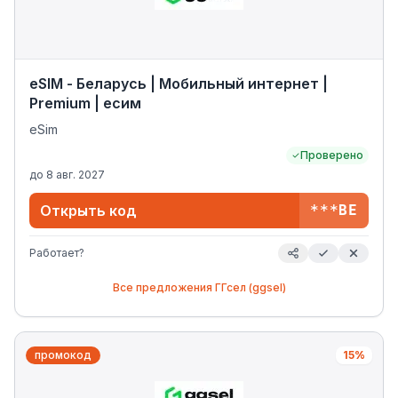
eSIM - Беларусь | Мобильный интернет |
Premium | есим
eSim
Проверено
до
8 авг. 2027
Открыть код
***BE
Работает?
Все предложения
ГГсел (ggsel)
промокод
15%