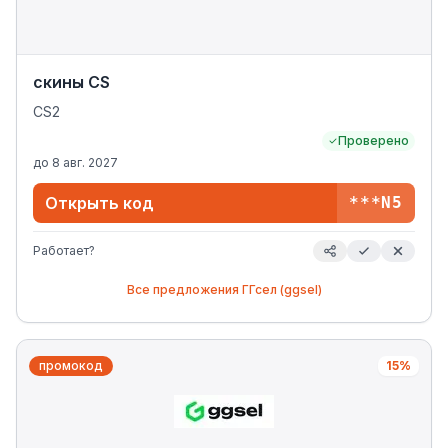
скины CS
CS2
Проверено
до
8 авг. 2027
Открыть код
***N5
Работает?
Все предложения
ГГсел (ggsel)
промокод
15%