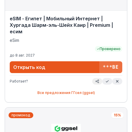
eSIM - Египет | Мобильный Интернет |
Хургада Шарм-эль-Шейх Каир | Premium |
есим
eSim
Проверено
до
8 авг. 2027
Открыть код
***BE
Работает?
Все предложения
ГГсел (ggsel)
промокод
15%