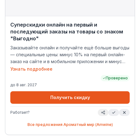
Суперскидки онлайн на первый и
последующий заказы на товары со знаком
"Выгодно"
Заказывайте онлайн и получайте ещё больше выгоды
— специальные цены: минус 10% на первый онлайн-
заказ на сайте и в мобильном приложении и минус
5% на второй и последующий заказ в мобильном
Узнать подробнее
приложении для ВСЕХ товаров с желтым ценником
Проверено
(товар с желтым ценником - это товар, помеченный
до
8 авг. 2027
бейджем "Выгодно" рядом с фотографией) в
ассортименте Сделайте первый заказ на сайте с
Получить скидку
вашей картой лояльности "Винная карта" или
скачайте приложение прямо сейчас и получайте не
Работает?
только скидку, но и доступ к эксклюзивным акциям и
новинкам. Скидка применится при выкупе товара на
Все предложения
Ароматный мир (Amwine)
кассе розничного магазина. * Скидка не
распространяется на подарочные карты и