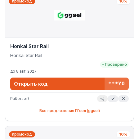
промокод
10%
Honkai Star Rail
Honkai Star Rail
Проверено
до
8 авг. 2027
Открыть код
***YO
Работает?
Все предложения
ГГсел (ggsel)
промокод
10%