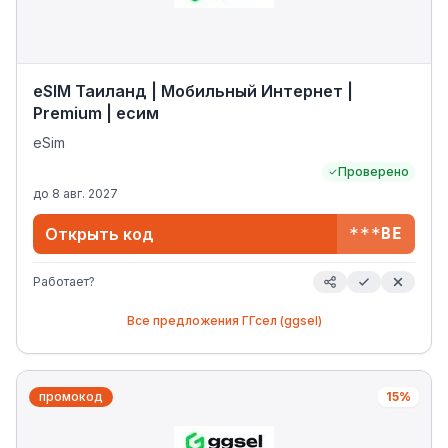
eSIM Таиланд | Мобильный Интернет |
Premium | есим
eSim
Проверено
до
8 авг. 2027
Открыть код
***BE
Работает?
Все предложения
ГГсел (ggsel)
промокод
15%