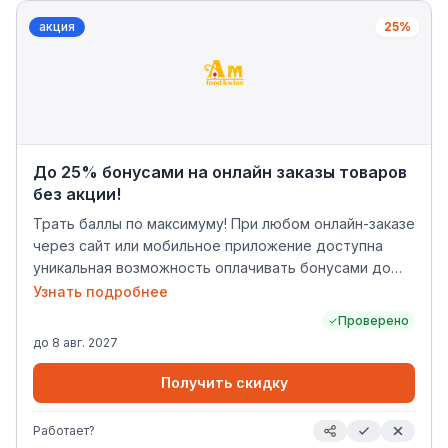
сертификаты, стики и табак, устройства для
акция
25%
нагревания табака, а также товары по минимальной
розничной цене. * Скидка не суммируется со скидкой
по акциям "Суперцена по карте", "Крепкие скидки",
"Выгодный дуэт".
До 25% бонусами на онлайн заказы товаров
без акции!
Трать баллы по максимуму! При любом онлайн-заказе
через сайт или мобильное приложение доступна
уникальная возможность оплачивать бонусами до
25% суммы покупки товаров*. *предложение не
Узнать подробнее
распространяется на товары из других акций и со
Проверено
значком «выгодно»
до
8 авг. 2027
Получить скидку
Работает?