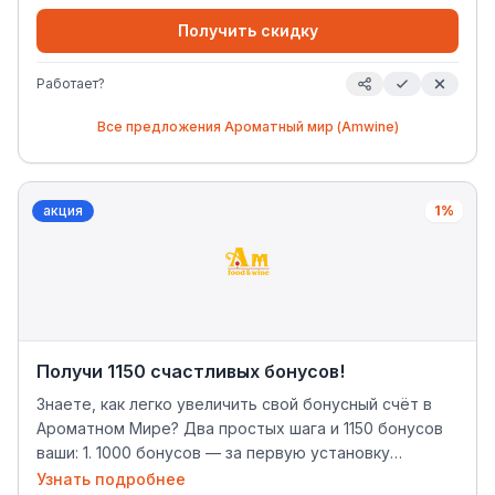
распространяется на пиво, табачную продукцию и
безалкогольные товары. Скидка не суммируется с
Получить скидку
другими акциями и предложениями.
Работает?
Все предложения
Ароматный мир (Amwine)
акция
1%
Получи 1150 счастливых бонусов!
Знаете, как легко увеличить свой бонусный счёт в
Ароматном Мире? Два простых шага и 1150 бонусов
ваши: 1. 1000 бонусов — за первую установку
мобильного приложения и выпуск Винной карты 2.
Узнать подробнее