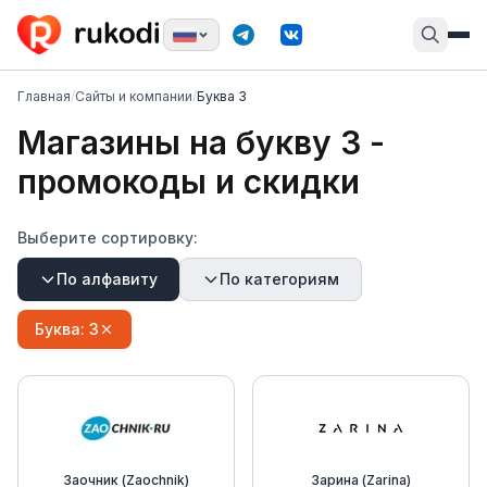
Главная
/
Сайты и компании
/
Буква З
Магазины на букву
З
-
промокоды и скидки
Выберите сортировку:
По алфавиту
По категориям
Буква:
З
Заочник (Zaochnik)
Зарина (Zarina)