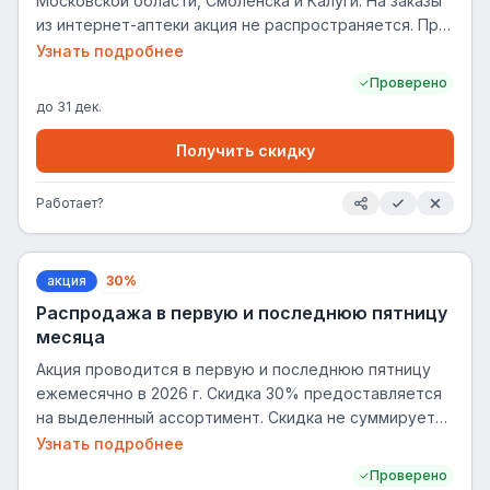
Московской области, Смоленска и Калуги. На заказы
личном кабинете на сайте, в мобильном приложении
из интернет-аптеки акция не распространяется. При
или в аптеке. Бонусы начисляются однократно, при
покупке 3х любых товаров из акционного
Узнать подробнее
отмене и повторном разрешении на уведомления
ассортимента – 3й товар идет в подарок (равный или
Проверено
бонусы не начисляются. С картой лояльности
по наименьшей стоимости). Скидка не суммируется с
до
31 дек.
«Аптечная семья» покупать выгодно!
другими акциями, кроме начисления и списания
бонусов по программе лояльности «Аптечная
Получить скидку
семья».
Работает?
акция
30%
Распродажа в первую и последнюю пятницу
месяца
Акция проводится в первую и последнюю пятницу
ежемесячно в 2026 г. Скидка 30% предоставляется
на выделенный ассортимент. Скидка не суммируется
с другими акциями, кроме начисления и списания
Узнать подробнее
бонусов по программе лояльности «Аптечная
Проверено
семья».