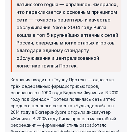
латинского regula — «правило», «мерило»,
что перекликается с основным принципом
сети — точность рецептуры и качество
обслуживания. Уже к 2004 году Ригла
вошла в топ-5 крупнейших аптечных сетей
России, опередив многих старых игроков
благодаря единому стандарту
обслуживания и централизованной
логистике группы Протек.
Компания входит в «Группу Протек» — одного из
трёх федеральных фармдистрибьюторов,
основанного в 1990 году Вадимом Якуниным. В 2010
году под брендом Протека появилась сеть аптек
среднего ценового сегмента «Будь здоров!», а в
2014 году в Екатеринбурге открыли дискаунтер
«Живика». В 2008 году Ригла провела масштабный
ребрендинг — фирменный стиль разработало
британское агентство Identica, узнаваемый зелёный