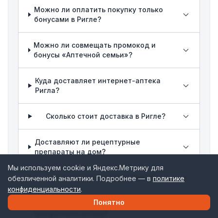
Можно ли оплатить покупку только
бонусами в Ригле?
Можно ли совмещать промокод и
бонусы «Аптечной семьи»?
Куда доставляет интернет-аптека
Ригла?
Сколько стоит доставка в Ригле?
Доставляют ли рецептурные
препараты на дом?
Мы используем cookie и Яндекс.Метрику для
Как оплатить заказ в Ригле?
обезличенной аналитики. Подробнее — в
политике
конфиденциальности
.
Понятно
Сколько времени держится бронь
лекарства в аптеке?