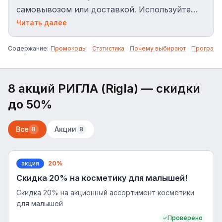
самовывозом или доставкой. Используйте
промокоды для скидок до 50% на сайте
Читать далее
rigla.ru.
Содержание:
Промокоды
·
Статистика
·
Почему выбирают
·
Программ
8 акций РИГЛА (Rigla)
— скидки
до 50%
Все
Акции
8
8
акция
20%
Скидка 20% на косметику для малышей!
Скидка 20% на акционный ассортимент косметики
для малышей
Проверено