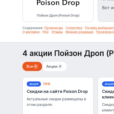
Вот и
Пойзон Дроп (Poison Drop)
Содержание:
Промокоды
·
Статистика
·
Почему выбирают
О магазине
·
FAQ
·
Отзывы
·
Мнение редакции
·
Проверка 
4 акции Пойзон Дроп (P
Все
Акции
4
4
акция
70%
акция
Скидки на сайте Poison Drop
Скидк
клие
Актуальные скидки размещены в
этом разделе.
Скидка
клиент