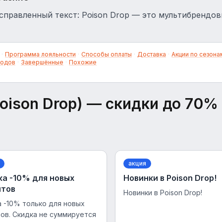
справленный текст: Poison Drop — это мультибрендо
·
Программа лояльности
·
Способы оплаты
·
Доставка
·
Акции по сезона
кодов
·
Завершённые
·
Похожие
oison Drop)
— скидки до 70%
акция
а -10% для новых
Новинки в Poison Drop!
нтов
Новинки в Poison Drop!
 -10% только для новых
ов. Скидка не суммируется