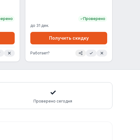
верено
Проверено
до
31 дек.
Получить скидку
Работает?
✓
Проверено сегодня