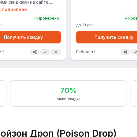
ими скидками на сайте,
ми промокодами и акциями.
ь подробнее
ует на сайте и в
Проверено
Про
жении.
г.
до
31 дек.
Получить скидку
Получить скидку
ет?
Работает?
70%
Макс. скидка
йзон Дроп (Poison Drop)