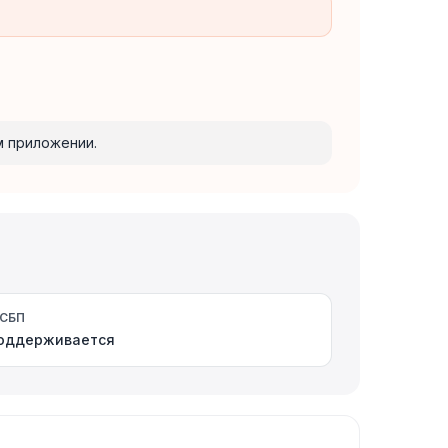
м приложении.
СБП
оддерживается