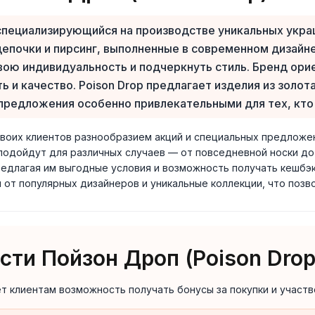
 специализирующийся на производстве уникальных укра
 цепочки и пирсинг, выполненные в современном дизай
вою индивидуальность и подчеркнуть стиль. Бренд ор
ь и качество. Poison Drop предлагает изделия из золот
 предложения особенно привлекательными для тех, кто
своих клиентов разнообразием акций и специальных предложен
 подойдут для различных случаев — от повседневной носки до
едлагая им выгодные условия и возможность получать кешбэк 
 от популярных дизайнеров и уникальные коллекции, что позво
ти Пойзон Дроп (Poison Drop
т клиентам возможность получать бонусы за покупки и участв