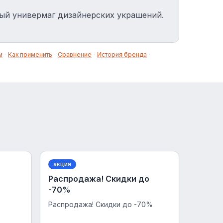
вый универмаг дизайнерских украшений.
м
·
Как применить
·
Сравнение
·
История бренда
·
акция
Распродажа! Скидки до
-70%
Распродажа! Скидки до -70%