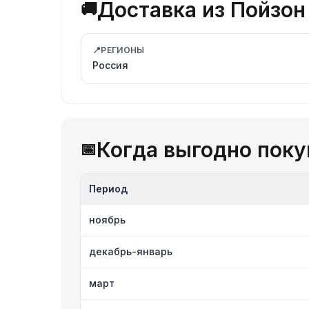
Доставка из Пойзон 
🚚
📍
РЕГИОНЫ
Россия
Когда выгодно покуп
📅
Период
ноябрь
декабрь-январь
март