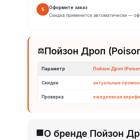
Оформите заказ
5
Скидка применится автоматически — оф
Пойзон Дроп (Poiso
⚖️
Параметр
Пойзон Дроп (Poison
Скидки
актуальные промо
Проверка
ежедневная вериф
О бренде Пойзон Дро
🏢