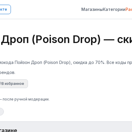
Магазины
Категории
Ра
акте
роп (Poison Drop) — ск
мокода Пойзон Дроп (Poison Drop), скидка до 70%. Все коды пр
рендов.
В избранное
 — после ручной модерации.
газине