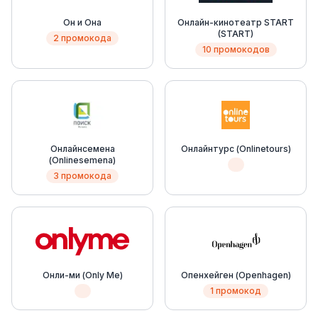
Он и Она
Онлайн-кинотеатр START
(START)
2 промокода
10 промокодов
Онлайнсемена
Онлайнтурс (Onlinetours)
(Onlinesemena)
3 промокода
Онли-ми (Only Me)
Опенхейген (Openhagen)
1 промокод