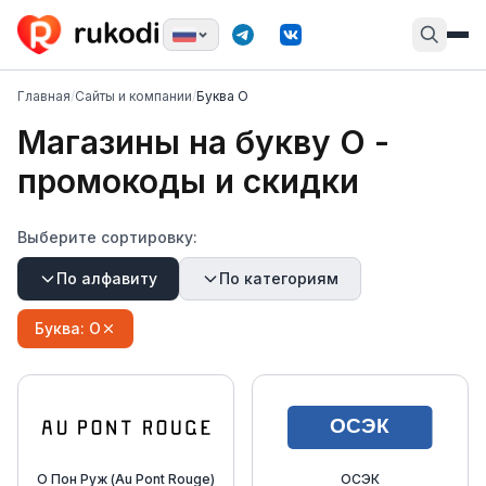
Главная
/
Сайты и компании
/
Буква О
Магазины на букву
О
-
промокоды и скидки
Выберите сортировку:
По алфавиту
По категориям
Буква:
О
О Пон Руж (Au Pont Rouge)
ОСЭК