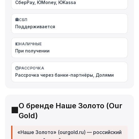
СберPay, ЮMoney, ЮKassa
🏦
СБП
Поддерживается
💵
НАЛИЧНЫЕ
При получении
🕒
РАССРОЧКА
Рассрочка через банки-партнёры, Долями
О бренде Наше Золото (Our
🏢
Gold)
«Наше Золото» (ourgold.ru) — российский