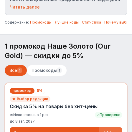
получения скидки на заказы в ourgold.ru.
Читать далее
Содержание:
Промокоды
·
Лучшие коды
·
Статистика
·
Почему выбир
1 промокод Наше Золото (Our
Gold)
— скидки до 5%
Все
Промокоды
1
1
промокод
5%
★ Выбор редакции
Скидка 5% на товары без хит-цены
Использовано
1
раз
Проверено
до
8 авг. 2027