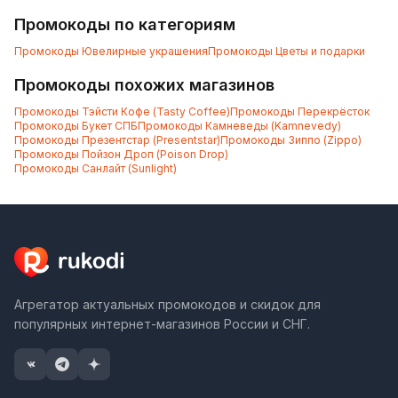
Промокоды по категориям
Промокоды
Ювелирные украшения
Промокоды
Цветы и подарки
Промокоды похожих магазинов
Промокоды
Тэйсти Кофе (Tasty Coffee)
Промокоды
Перекрёсток
Промокоды
Букет СПБ
Промокоды
Камневеды (Kamnevedy)
Промокоды
Презентстар (Presentstar)
Промокоды
Зиппо (Zippo)
Промокоды
Пойзон Дроп (Poison Drop)
Промокоды
Санлайт (Sunlight)
Агрегатор актуальных промокодов и скидок для
популярных интернет-магазинов России и СНГ.