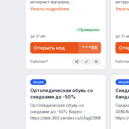
интернет магазине,
интерн
распространяется на весь
распр
Узнать подробнее
Узнат
ассортимент за исключением
ассор
заказного товара (список
заказн
здесь:https://www.medi-
здесь:
Проверено
salon.ru/upload/content/about/loyalty/1.pdf),
salon.r
до
31 авг.
до
31 ав
не суммируется с акциями.
не сум
Открыть код
***08
Отк
Работает?
Работа
акция
акция
Ортопедическая обувь со
Скид
скидками до -50%
банд
Ортопедическая обувь со
Скидк
скидками до -50% Видео -
GENUM
https://disk.360.yandex.ru/i/4qgC6Mt7O3eVuQ
https: