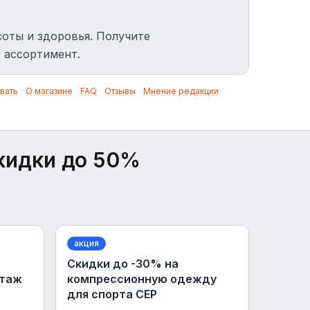
соты и здоровья. Получите
 ассортимент.
вать
·
О магазине
·
FAQ
·
Отзывы
·
Мнение редакции
·
кидки до 50%
акция
Скидки до -30% на
отаж
компрессионную одежду
для спорта CEP