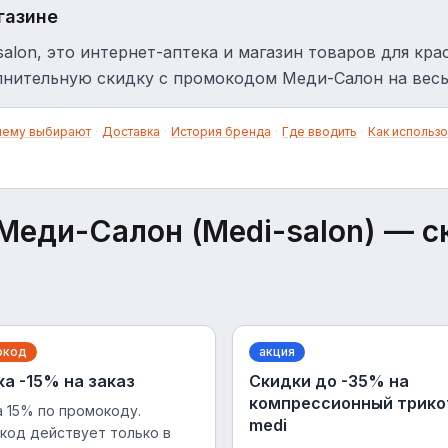
газине
salon, это интернет-аптека и магазин товаров для кра
нительную скидку с промокодом Меди-Салон на весь
чему выбирают
·
Доставка
·
История бренда
·
Где вводить
·
Как использо
Меди-Салон (Medi-salon)
— с
окод
акция
а -15% на заказ
Скидки до -35% на
компрессионный трик
 15% по промокоду.
medi
код действует только в