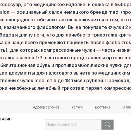
ксессуар, это медицинское изделие, и ошибка в выбо
Salon — официальный салон немецкого бренда medi (про
чие площадки от обычных аптек заключается в том, что
, назначенного флебологом. Вы не покупаете «чулки 2
бедра и длину ноги, что для лечебного трикотажа крит
-salon чаще всего применяют пациенты после флебэкто
ть), для которых компрессионные чулки — часть назнач
тажа классов 1-3, в каталоге представлены ортезы me
абилитационная обувь и противоэмболические чулки дл
щие документы для налогового вычета по медицинским
твенных чулок medi от 6 до 18 тысяч рублей. Промокод
 они неизбежны: лечебный трикотаж теряет компрессио