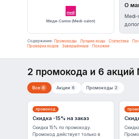
О ма
Medi-
Меди-Салон (Medi-salon)
допол
Содержание:
Промокоды
·
Лучшие коды
·
Статистика
·
По
Проверка кодов
·
Завершённые
·
Похожие
2 промокода и 6 акций 
Все
Акции
Промокоды
8
6
2
промокод
пром
Скидка -15% на заказ
Скидк
Скидка 15% по промокоду.
Скидка
Промокод действует только в
Промо