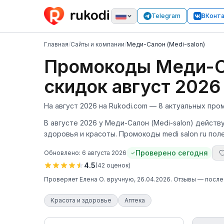
Telegram
ВКонт
Главная
/
Сайты и компании
/
Меди-Салон (Medi-salon)
Промокоды Меди-Са
скидок август 2026
На август 2026 на Rukodi.com — 8 актуальных про
В августе 2026 у Меди-Салон (Medi-salon) действ
здоровья и красоты. Промокоды medi salon ru по
Проверено сегодня
Обновлено:
6 августа 2026
4.5
(
42
оценок
)
Проверяет
Елена О.
вручную
, 26.04.2026
. Отзывы — посл
Красота и здоровье
Аптека