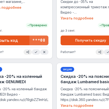
ет магазине,
Скидки до -35% на
остраняется на весь
компрессионный трикотаж 
ь подробнее
тимент за исключением
Видео -
ого товара (список
https://disk.360.yandex.ru/
Узнать подробнее
https://www.medi-
Проверено
Про
u/upload/content/about/loyalty/1.pdf),
г.
до
3 сент.
мируется с акциями.
рыть код
***08
Получить скидку
ет?
Работает?
акция
ка -20% на коленный
Скидка -20% на поясн
аж GENUMEDI
бандаж Lumbamed basi
а -20% на коленный бандаж
Скидка -20% на поясничный
EDI Видео -
бандаж Lumbamed basic Вид
//disk.yandex.ru/i/19gbZZ1mHzLXxQ
https://disk.360.yandex.ru/i/7
fLoTxw
Узнать подробнее