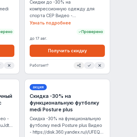
Скидки до -30% на
medi
компрессионную одежду для
спорта CEP Видео -
i/0U7vS0K5ebSbAg
https://disk.360.yandex.ru/i/mDTIyKOXFIYgWQ
Узнать подробнее
верено
Проверено
до
17 авг.
Получить скидку
Работает?
акция
ичный
Скидка -30% на
c
функциональную футболку
medi Posture plus
ео -
Скидка -30% на функциональную
FuJdtb-
футболку medi Posture plus Видео
- https://disk.360.yandex.ru/i/UFEQ8-