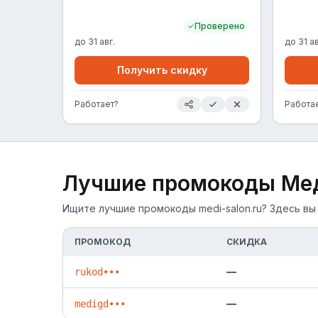
Проверено
до
31 авг.
до
31 ав
Получить скидку
Работает?
Работа
Лучшие промокоды
Мед
Ищите лучшие промокоды medi-salon.ru? Здесь вы
ПРОМОКОД
СКИДКА
—
rukod•••
—
medigd•••