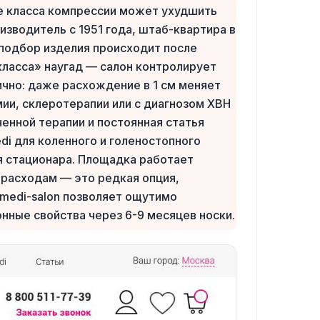
ре класса компрессии может ухудшить
изводитель с 1951 года, штаб-квартира в
 подбор изделия происходит после
 класса» наугад — салон контролирует
ично: даже расхождение в 1 см меняет
мии, склеротерапии или с диагнозом ХВН
енной терапии и постоянная статья
di для коленного и голеностопного
я стационара. Площадка работает
 расходам — это редкая опция,
 medi-salon позволяет ощутимо
нные свойства через 6-9 месяцев носки.