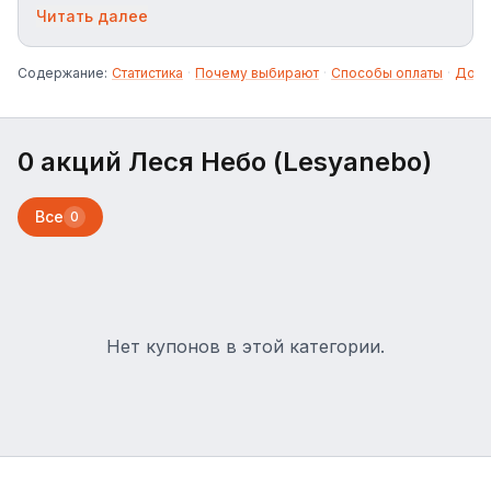
костюмов, пальто и стильного трикотажа.
Читать далее
Содержание:
Статистика
·
Почему выбирают
·
Способы оплаты
·
Дост
0 акций Леся Небо (Lesyanebo)
Все
0
Нет купонов в этой категории.