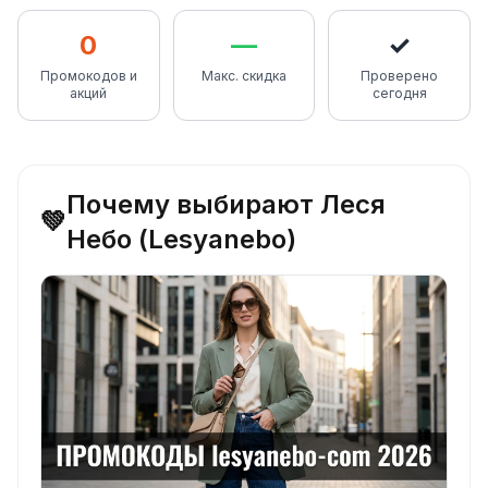
0
—
✓
Промокодов и
Макс. скидка
Проверено
акций
сегодня
Почему выбирают Леся
💚
Небо (Lesyanebo)