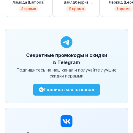
Ламода (Lamoda)
Вайлдберриз
Леоки́д (Leok
(Wildberries)
3
промо
11
промо
1
промо
Секретные промокоды и скидки
в Telegram
Подпишитесь на наш канал и получайте лучшие
скидки первыми
Подписаться на канал