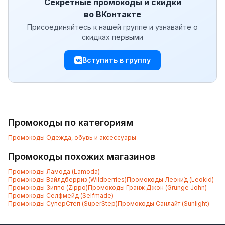
Секретные промокоды и скидки
во ВКонтакте
Присоединяйтесь к нашей группе и узнавайте о
скидках первыми
Вступить в группу
Промокоды по категориям
Промокоды
Одежда, обувь и аксессуары
Промокоды похожих магазинов
Промокоды
Ламода (Lamoda)
Промокоды
Вайлдберриз (Wildberries)
Промокоды
Леоки́д (Leokid)
Промокоды
Зиппо (Zippo)
Промокоды
Гранж Джон (Grunge John)
Промокоды
Селфмейд (Selfmade)
Промокоды
СуперСтеп (SuperStep)
Промокоды
Санлайт (Sunlight)