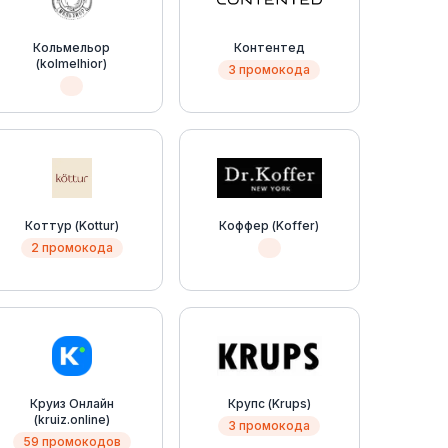
Кольмельор
Контентед
(kolmelhior)
3 промокода
Коттур (Kottur)
Коффер (Koffer)
2 промокода
Круиз Онлайн
Крупс (Krups)
(kruiz.online)
3 промокода
59 промокодов