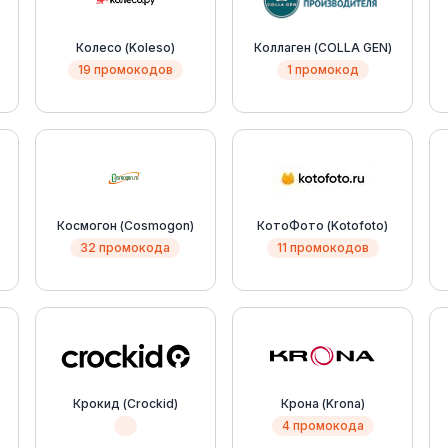
Колесо (Koleso)
Коллаген (COLLA GEN)
19 промокодов
1 промокод
Космогон (Cosmogon)
КотоФото (Kotofoto)
32 промокода
11 промокодов
Крокид (Crockid)
Крона (Krona)
4 промокода