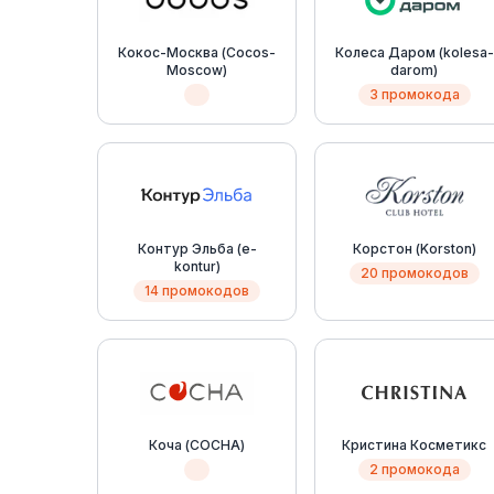
Кокос-Москва (Cocos-
Колеса Даром (kolesa-
Moscow)
darom)
3 промокода
Контур Эльба (e-
Корстон (Korston)
kontur)
20 промокодов
14 промокодов
Коча (COCHA)
Кристина Косметикс
2 промокода