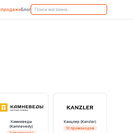
спродажи
Блог
Камневеды
Канцлер (Kanzler)
(Kamnevedy)
10 промокодов
2 промокода