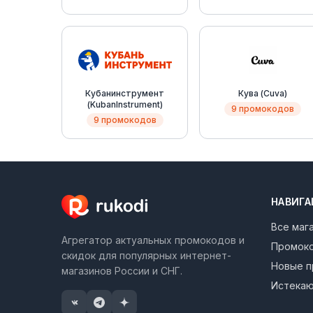
Кубанинструмент
Кува (Cuva)
(KubanInstrument)
9 промокодов
9 промокодов
НАВИГА
Все маг
Агрегатор актуальных промокодов и
Промок
скидок для популярных интернет-
Новые 
магазинов России и СНГ.
Истекаю