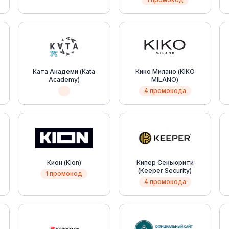
Ката Академи (Kata
Кико Милано (KIKO
Academy)
MILANO)
4 промокода
Кион (Kion)
Кипер Секьюрити
(Keeper Security)
1 промокод
4 промокода