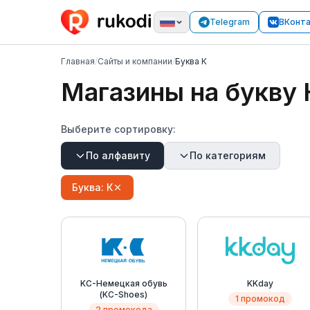
Telegram
ВКонт
Главная
/
Сайты и компании
/
Буква К
Магазины на букву
Выберите сортировку:
По алфавиту
По категориям
Буква:
К
KC-Немецкая обувь
KKday
(KC-Shoes)
1 промокод
2 промокода