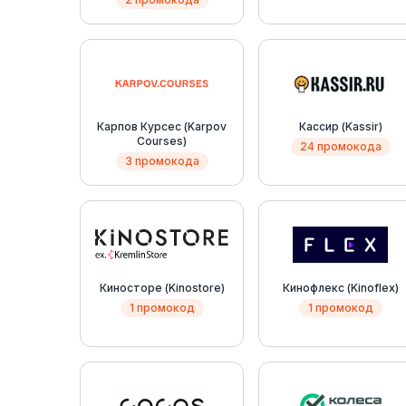
Карпов Курсес (Karpov
Кассир (Kassir)
Courses)
24 промокода
3 промокода
Киносторе (Kinostore)
Кинофлекс (Kinoflex)
1 промокод
1 промокод