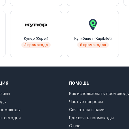
Купер (Kuper)
Купибилет (Kupibilet)
3 промокода
8 промокодов
ЦИЯ
ПОМОЩЬ
азины
Как использовать промокод
оды
Частые вопросы
промокоды
Связаться с нами
т сегодня
Где взять промокоды
О нас